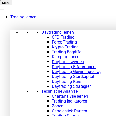
Zum
Menü
Inhalt
springen
Trading lernen
Daytrading lernen
CFD Trading
Forex Trading
Krypto Trading
Trading Begriffe
Kursprognosen
Daytrader werden
Daytrading Erfahrungen
Daytrading Gewinn pro Tag
Daytrading Startkapital
Daytrading Kurs
Daytrading Strategien
Technische Analyse
Chartanalyse lernen
Trading Indikatoren
Zonen
Candlestick Pattern
Trading Charts