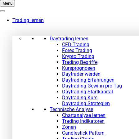
Zum
Menü
Inhalt
springen
Trading lernen
Daytrading lernen
CFD Trading
Forex Trading
Krypto Trading
Trading Begriffe
Kursprognosen
Daytrader werden
Daytrading Erfahrungen
Daytrading Gewinn pro Tag
Daytrading Startkapital
Daytrading Kurs
Daytrading Strategien
Technische Analyse
Chartanalyse lernen
Trading Indikatoren
Zonen
Candlestick Pattern
Trading Charts