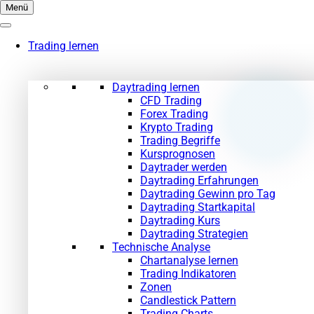
Zum
Menü
Inhalt
springen
Trading lernen
Daytrading lernen
CFD Trading
Forex Trading
Krypto Trading
Trading Begriffe
Kursprognosen
Daytrader werden
Daytrading Erfahrungen
Daytrading Gewinn pro Tag
Daytrading Startkapital
Daytrading Kurs
Daytrading Strategien
Technische Analyse
Chartanalyse lernen
Trading Indikatoren
Zonen
Candlestick Pattern
Trading Charts