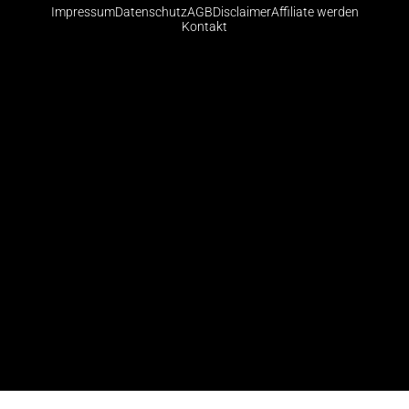
Impressum
Datenschutz
AGB
Disclaimer
Affiliate werden
Kontakt
Risikohinweis: CFDs sind komplexe Instrumente und
bergen aufgrund der Hebelwirkung ein hohes Risiko,
schnell Geld zu verlieren. Die große Mehrheit der
Konten von Kleinanlegern verliert beim Handel mit
CFDs Geld. Sie sollten abwägen, ob Sie die
Funktionsweise von CFDs verstehen und ob Sie es
sich leisten können, das hohe Risiko einzugehen, ihr
Geld zu verlieren.
© 2026 Finanzradar.de