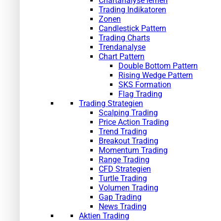
Chartanalyse lernen
Trading Indikatoren
Zonen
Candlestick Pattern
Trading Charts
Trendanalyse
Chart Pattern
Double Bottom Pattern
Rising Wedge Pattern
SKS Formation
Flag Trading
Trading Strategien
Scalping Trading
Price Action Trading
Trend Trading
Breakout Trading
Momentum Trading
Range Trading
CFD Strategien
Turtle Trading
Volumen Trading
Gap Trading
News Trading
Aktien Trading