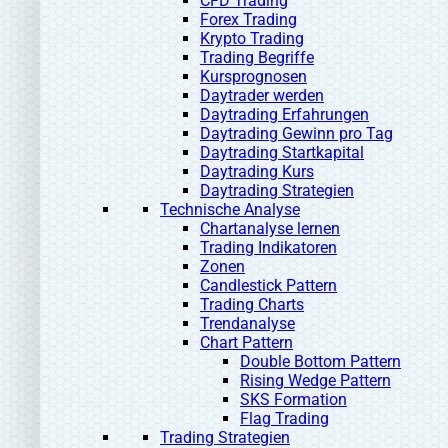
CFD Trading
Forex Trading
Krypto Trading
Trading Begriffe
Kursprognosen
Daytrader werden
Daytrading Erfahrungen
Daytrading Gewinn pro Tag
Daytrading Startkapital
Daytrading Kurs
Daytrading Strategien
Technische Analyse
Chartanalyse lernen
Trading Indikatoren
Zonen
Candlestick Pattern
Trading Charts
Trendanalyse
Chart Pattern
Double Bottom Pattern
Rising Wedge Pattern
SKS Formation
Flag Trading
Trading Strategien