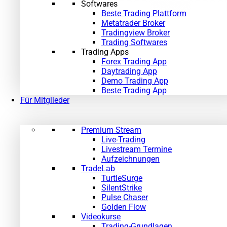
Softwares
Beste Trading Plattform
Metatrader Broker
Tradingview Broker
Trading Softwares
Trading Apps
Forex Trading App
Daytrading App
Demo Trading App
Beste Trading App
Für Mitglieder
Premium Stream
Live-Trading
Livestream Termine
Aufzeichnungen
TradeLab
TurtleSurge
SilentStrike
Pulse Chaser
Golden Flow
Videokurse
Trading-Grundlagen