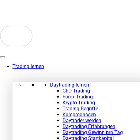
Zum
Inhalt
springen
Trading lernen
Daytrading lernen
CFD Trading
Forex Trading
Krypto Trading
Trading Begriffe
Kursprognosen
Daytrader werden
Daytrading Erfahrungen
Daytrading Gewinn pro Tag
Daytrading Startkapital