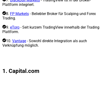
7.
BlackBull Markets
- TradingView ist in der Broker-
Plattform integriert.
8.
FP Markets
- Beliebter Broker für Scalping und Forex
Trading.
9.
eToro
- Seit kurzem TradingView innerhalb der Trading
Plattform.
10.
Vantage
- Sowohl direkte Integration als auch
Verknüpfung möglich.
Capital
Tickmill
GBE
I
1. Capital.com