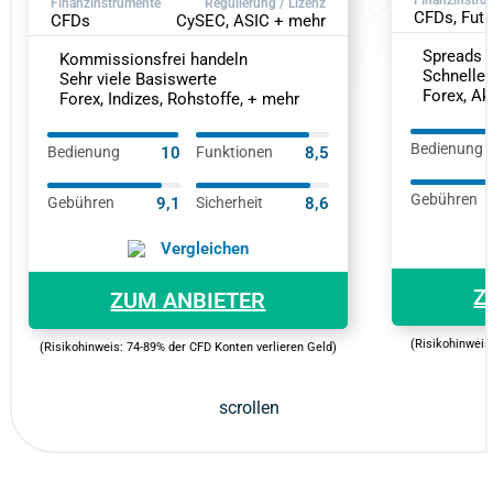
Finanzinstrumente
Regulierung / Lizenz
CFDs, Futu
CFDs
CySEC, ASIC + mehr
Spreads a
Kommissionsfrei handeln
Schnelle 
Sehr viele Basiswerte
Forex, Akt
Forex, Indizes, Rohstoffe, + mehr
Bedienung
Bedienung
10
Funktionen
8,5
Gebühren
Gebühren
9,1
Sicherheit
8,6
Vergleichen
Z
ZUM ANBIETER
(Risikohinweis
(Risikohinweis: 74-89% der CFD Konten verlieren Geld)
scrollen