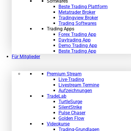
Softwares
Beste Trading Plattform
Metatrader Broker
Tradingview Broker
Trading Softwares
Trading Apps
Forex Trading App
Daytrading App
Demo Trading App
Beste Trading App
Für Mitglieder
Premium Stream
Live-Trading
Livestream Termine
Aufzeichnungen
TradeLab
TurtleSurge
SilentStrike
Pulse Chaser
Golden Flow
Videokurse
Trading-Grundlagen