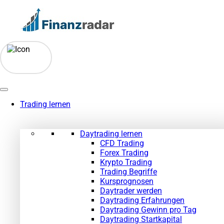
Zum
Inhalt
springen
Trading lernen
Daytrading lernen
CFD Trading
Forex Trading
Krypto Trading
Trading Begriffe
Kursprognosen
Daytrader werden
Daytrading Erfahrungen
Daytrading Gewinn pro Tag
Daytrading Startkapital