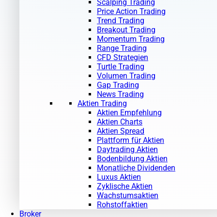
Scalping Trading
Price Action Trading
Trend Trading
Breakout Trading
Momentum Trading
Range Trading
CFD Strategien
Turtle Trading
Volumen Trading
Gap Trading
News Trading
Aktien Trading
Aktien Empfehlung
Aktien Charts
Aktien Spread
Plattform für Aktien
Daytrading Aktien
Bodenbildung Aktien
Monatliche Dividenden
Luxus Aktien
Zyklische Aktien
Wachstumsaktien
Rohstoffaktien
Broker