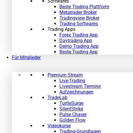
Softwares
Beste Trading Plattform
Metatrader Broker
Tradingview Broker
Trading Softwares
Trading Apps
Forex Trading App
Daytrading App
Demo Trading App
Beste Trading App
Für Mitglieder
Premium Stream
Live-Trading
Livestream Termine
Aufzeichnungen
TradeLab
TurtleSurge
SilentStrike
Pulse Chaser
Golden Flow
Videokurse
Trading-Grundlagen