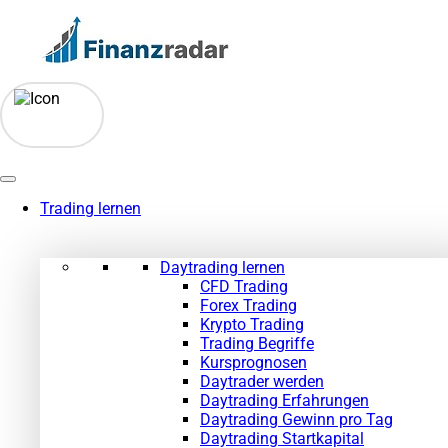
Zum
Inhalt
springen
Trading lernen
Daytrading lernen
CFD Trading
Forex Trading
Krypto Trading
Trading Begriffe
Kursprognosen
Daytrader werden
Daytrading Erfahrungen
Daytrading Gewinn pro Tag
Daytrading Startkapital