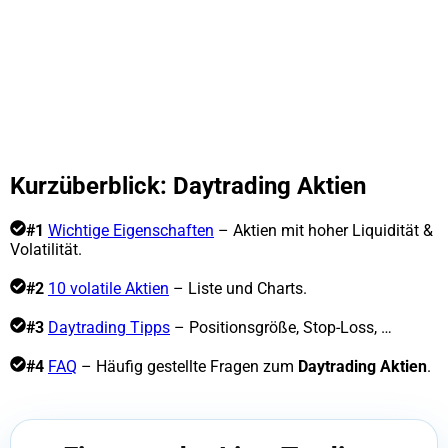
Kurzüberblick: Daytrading Aktien
#1
Wichtige Eigenschaften
– Aktien mit hoher Liquidität &
Volatilität.
#2
10 volatile Aktien
– Liste und Charts.
#3
Daytrading Tipps
– Positionsgröße, Stop-Loss, …
#4
FAQ
– Häufig gestellte Fragen zum
Daytrading Aktien
.