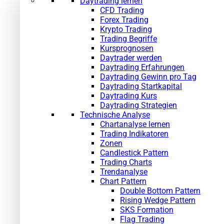
Daytrading lernen
CFD Trading
Forex Trading
Krypto Trading
Trading Begriffe
Kursprognosen
Daytrader werden
Daytrading Erfahrungen
Daytrading Gewinn pro Tag
Daytrading Startkapital
Daytrading Kurs
Daytrading Strategien
Technische Analyse
Chartanalyse lernen
Trading Indikatoren
Zonen
Candlestick Pattern
Trading Charts
Trendanalyse
Chart Pattern
Double Bottom Pattern
Rising Wedge Pattern
SKS Formation
Flag Trading