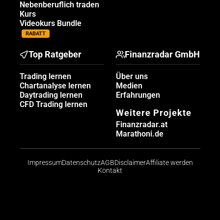
Nebenberuflich traden
Kurs
Videokurs Bundle
RABATT
Top Ratgeber
Finanzradar GmbH
Trading lernen
Über uns
Chartanalyse lernen
Medien
Daytrading lernen
Erfahrungen
CFD Trading lernen
Weitere Projekte
Finanzradar.at
Marathoni.de
Impressum
Datenschutz
AGB
Disclaimer
Affiliate werden
Kontakt
Risikohinweis: CFDs sind komplexe Instrumente und
bergen aufgrund der Hebelwirkung ein hohes Risiko,
schnell Geld zu verlieren. Die große Mehrheit der