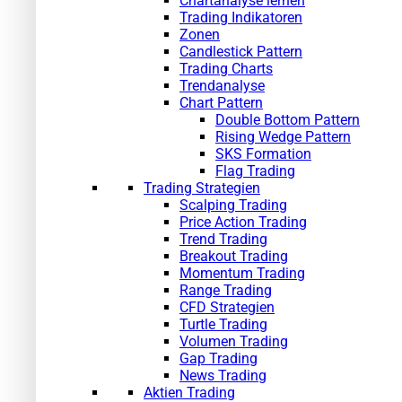
Chartanalyse lernen
Trading Indikatoren
Zonen
Candlestick Pattern
Trading Charts
Trendanalyse
Chart Pattern
Double Bottom Pattern
Rising Wedge Pattern
SKS Formation
Flag Trading
Trading Strategien
Scalping Trading
Price Action Trading
Trend Trading
Breakout Trading
Momentum Trading
Range Trading
CFD Strategien
Turtle Trading
Volumen Trading
Gap Trading
News Trading
Aktien Trading