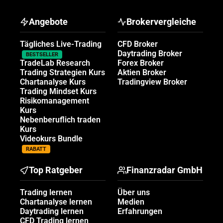
Angebote
Brokervergleiche
Tägliches Live-Trading
CFD Broker
Daytrading Broker
BESTSELLER
TradeLab Research
Forex Broker
Trading Strategien Kurs
Aktien Broker
Chartanalyse Kurs
Tradingview Broker
Trading Mindset Kurs
Risikomanagement
Kurs
Nebenberuflich traden
Kurs
Videokurs Bundle
RABATT
Top Ratgeber
Finanzradar GmbH
Trading lernen
Über uns
Chartanalyse lernen
Medien
Daytrading lernen
Erfahrungen
CFD Trading lernen