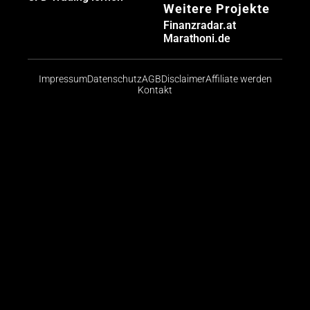
Weitere Projekte
Finanzradar.at
Marathoni.de
Impressum
Datenschutz
AGB
Disclaimer
Affiliate werden
Kontakt
Risikohinweis: CFDs sind komplexe Instrumente und
bergen aufgrund der Hebelwirkung ein hohes Risiko,
schnell Geld zu verlieren. Die große Mehrheit der
Konten von Kleinanlegern verliert beim Handel mit
CFDs Geld. Sie sollten abwägen, ob Sie die
Funktionsweise von CFDs verstehen und ob Sie es
sich leisten können, das hohe Risiko einzugehen, ihr
Geld zu verlieren.
© 2026 Finanzradar.de