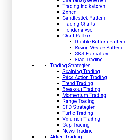
Chartanalyse lernen
Trading Indikatoren
Zonen
Candlestick Pattern
Trading Charts
Trendanalyse
Chart Pattern
Double Bottom Pattern
Rising Wedge Pattern
SKS Formation
Flag Trading
Trading Strategien
Scalping Trading
Price Action Trading
Trend Trading
Breakout Trading
Momentum Trading
Range Trading
CFD Strategien
Turtle Trading
Volumen Trading
Gap Trading
News Trading
Aktien Trading