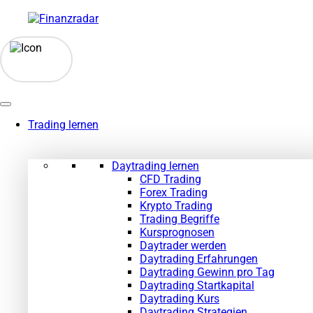
Zum
Inhalt
springen
Trading lernen
Daytrading lernen
CFD Trading
Forex Trading
Krypto Trading
Trading Begriffe
Kursprognosen
Daytrader werden
Daytrading Erfahrungen
Daytrading Gewinn pro Tag
Daytrading Startkapital
Daytrading Kurs
Daytrading Strategien