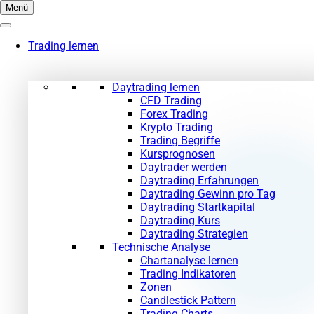
Zum
Menü
Inhalt
springen
Trading lernen
Daytrading lernen
CFD Trading
Forex Trading
Krypto Trading
Trading Begriffe
Kursprognosen
Daytrader werden
Daytrading Erfahrungen
Daytrading Gewinn pro Tag
Daytrading Startkapital
Daytrading Kurs
Daytrading Strategien
Technische Analyse
Chartanalyse lernen
Trading Indikatoren
Zonen
Candlestick Pattern
Trading Charts