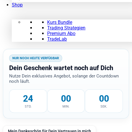
Shop
Kurs Bundle
Trading Strategien
Premium Abo
TradeLab
NUR NOCH HEUTE VERFÜGBAR
Dein Geschenk wartet noch auf Dich
Nutze Dein exklusives Angebot, solange der Countdown
noch läuft.
24
00
00
STD.
MIN.
SEK.
Mein Dankeschön für Dein Vertrauen in mich