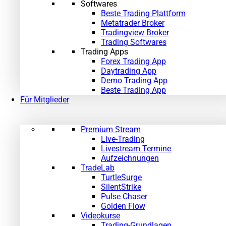
Softwares
Beste Trading Plattform
Metatrader Broker
Tradingview Broker
Trading Softwares
Trading Apps
Forex Trading App
Daytrading App
Demo Trading App
Beste Trading App
Für Mitglieder
Premium Stream
Live-Trading
Livestream Termine
Aufzeichnungen
TradeLab
TurtleSurge
SilentStrike
Pulse Chaser
Golden Flow
Videokurse
Trading-Grundlagen