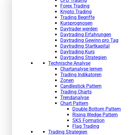
CFD Trading
Forex Trading
Krypto Trading
Trading Begriffe
Kursprognosen
Daytrader werden
Daytrading Erfahrungen
Daytrading Gewinn pro Tag
Daytrading Startkapital
Daytrading Kurs
Daytrading Strategien
Technische Analyse
Chartanalyse lernen
Trading Indikatoren
Zonen
Candlestick Pattern
Trading Charts
Trendanalyse
Chart Pattern
Double Bottom Pattern
Rising Wedge Pattern
SKS Formation
Flag Trading
Trading Strategien