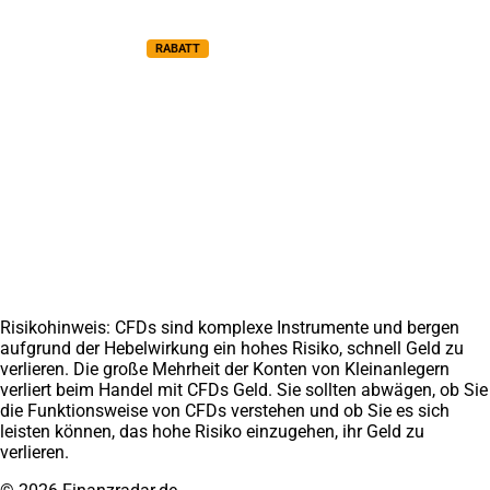
Risikomanagement Kurs
Nebenberuflich traden Kurs
Videokurs Bundle
RABATT
Top Ratgeber
Finanzradar GmbH
Trading lernen
Über uns
Chartanalyse lernen
Medien
Daytrading lernen
Erfahrungen
CFD Trading lernen
Weitere Projekte
Finanzradar.at
Marathoni.de
Impressum
Datenschutz
AGB
Disclaimer
Affiliate werden
Kontakt
Risikohinweis: CFDs sind komplexe Instrumente und bergen
aufgrund der Hebelwirkung ein hohes Risiko, schnell Geld zu
verlieren. Die große Mehrheit der Konten von Kleinanlegern
verliert beim Handel mit CFDs Geld. Sie sollten abwägen, ob Sie
die Funktionsweise von CFDs verstehen und ob Sie es sich
leisten können, das hohe Risiko einzugehen, ihr Geld zu
verlieren.