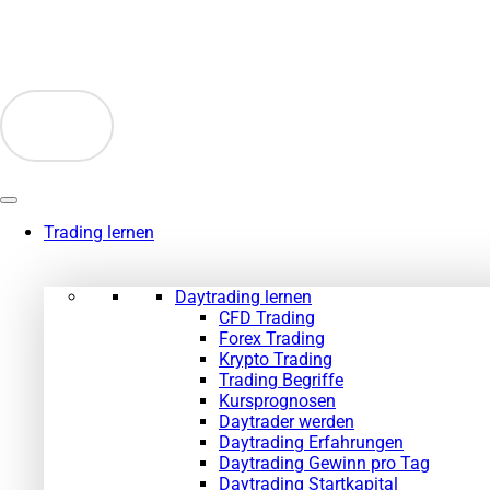
Zum
Inhalt
springen
Trading lernen
Daytrading lernen
CFD Trading
Forex Trading
Krypto Trading
Trading Begriffe
Kursprognosen
Daytrader werden
Daytrading Erfahrungen
Daytrading Gewinn pro Tag
Daytrading Startkapital