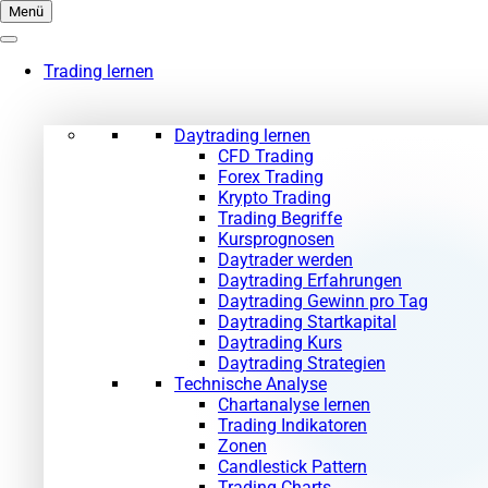
Zum
Menü
Inhalt
springen
Trading lernen
Daytrading lernen
CFD Trading
Forex Trading
Krypto Trading
Trading Begriffe
Kursprognosen
Daytrader werden
Daytrading Erfahrungen
Daytrading Gewinn pro Tag
Daytrading Startkapital
Daytrading Kurs
Daytrading Strategien
Technische Analyse
Chartanalyse lernen
Trading Indikatoren
Zonen
Candlestick Pattern
Trading Charts