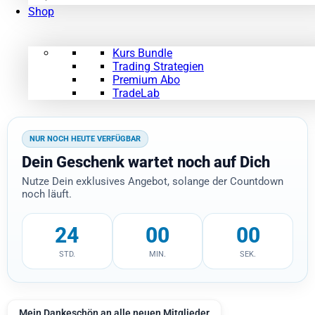
Shop
Kurs Bundle
Trading Strategien
Premium Abo
TradeLab
NUR NOCH HEUTE VERFÜGBAR
Dein Geschenk wartet noch auf Dich
Nutze Dein exklusives Angebot, solange der Countdown
noch läuft.
24
00
00
STD.
MIN.
SEK.
Mein Dankeschön an alle neuen Mitglieder