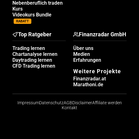
Nebenberuflich traden
Kurs
Videokurs Bundle
RABATT
Top Ratgeber
Finanzradar GmbH
Trading lernen
Über uns
Chartanalyse lernen
Medien
Daytrading lernen
Erfahrungen
CFD Trading lernen
Weitere Projekte
Finanzradar.at
Marathoni.de
Impressum
Datenschutz
AGB
Disclaimer
Affiliate werden
Kontakt
Risikohinweis: CFDs sind komplexe Instrumente und
bergen aufgrund der Hebelwirkung ein hohes Risiko,
schnell Geld zu verlieren. Die große Mehrheit der