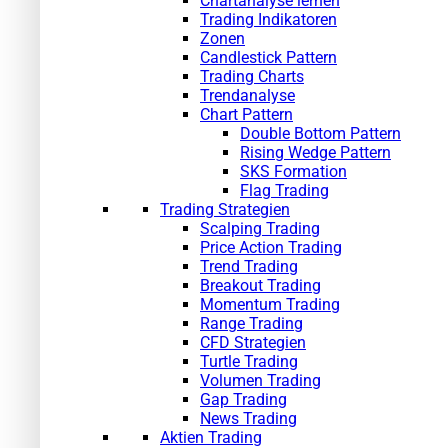
Chartanalyse lernen
Trading Indikatoren
Zonen
Candlestick Pattern
Trading Charts
Trendanalyse
Chart Pattern
Double Bottom Pattern
Rising Wedge Pattern
SKS Formation
Flag Trading
Trading Strategien
Scalping Trading
Price Action Trading
Trend Trading
Breakout Trading
Momentum Trading
Range Trading
CFD Strategien
Turtle Trading
Volumen Trading
Gap Trading
News Trading
Aktien Trading