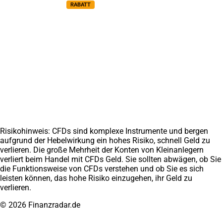
Videokurs Bundle
RABATT
Top Ratgeber
Finanzradar GmbH
Trading lernen
Über uns
Chartanalyse lernen
Medien
Daytrading lernen
Erfahrungen
CFD Trading lernen
Weitere Projekte
Finanzradar.at
Marathoni.de
Impressum
Datenschutz
AGB
Disclaimer
Affiliate werden
Kontakt
Risikohinweis: CFDs sind komplexe Instrumente und bergen
aufgrund der Hebelwirkung ein hohes Risiko, schnell Geld zu
verlieren. Die große Mehrheit der Konten von Kleinanlegern
verliert beim Handel mit CFDs Geld. Sie sollten abwägen, ob Sie
die Funktionsweise von CFDs verstehen und ob Sie es sich
leisten können, das hohe Risiko einzugehen, ihr Geld zu
verlieren.
© 2026 Finanzradar.de