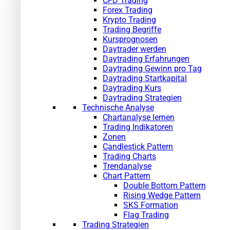
CFD Trading
Forex Trading
Krypto Trading
Trading Begriffe
Kursprognosen
Daytrader werden
Daytrading Erfahrungen
Daytrading Gewinn pro Tag
Daytrading Startkapital
Daytrading Kurs
Daytrading Strategien
Technische Analyse
Chartanalyse lernen
Trading Indikatoren
Zonen
Candlestick Pattern
Trading Charts
Trendanalyse
Chart Pattern
Double Bottom Pattern
Rising Wedge Pattern
SKS Formation
Flag Trading
Trading Strategien