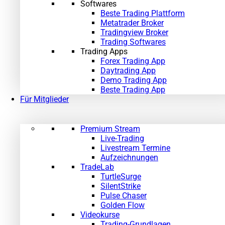
Softwares
Beste Trading Plattform
Metatrader Broker
Tradingview Broker
Trading Softwares
Trading Apps
Forex Trading App
Daytrading App
Demo Trading App
Beste Trading App
Für Mitglieder
Premium Stream
Live-Trading
Livestream Termine
Aufzeichnungen
TradeLab
TurtleSurge
SilentStrike
Pulse Chaser
Golden Flow
Videokurse
Trading-Grundlagen