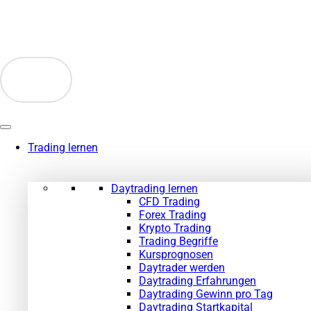
Zum
Inhalt
springen
Trading lernen
Daytrading lernen
CFD Trading
Forex Trading
Krypto Trading
Trading Begriffe
Kursprognosen
Daytrader werden
Daytrading Erfahrungen
Daytrading Gewinn pro Tag
Daytrading Startkapital