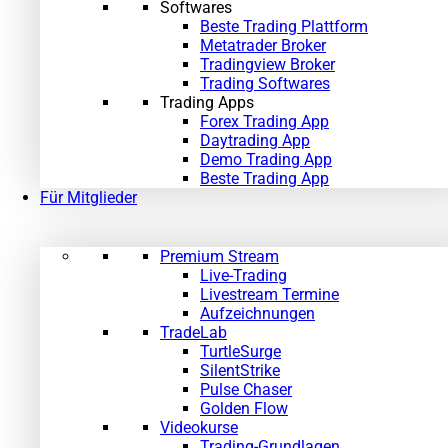
Softwares
Beste Trading Plattform
Metatrader Broker
Tradingview Broker
Trading Softwares
Trading Apps
Forex Trading App
Daytrading App
Demo Trading App
Beste Trading App
Für Mitglieder
Premium Stream
Live-Trading
Livestream Termine
Aufzeichnungen
TradeLab
TurtleSurge
SilentStrike
Pulse Chaser
Golden Flow
Videokurse
Trading-Grundlagen