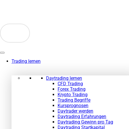
Zum
Inhalt
springen
Trading lernen
Daytrading lernen
CFD Trading
Forex Trading
Krypto Trading
Trading Begriffe
Kursprognosen
Daytrader werden
Daytrading Erfahrungen
Daytrading Gewinn pro Tag
Daytrading Startkapital