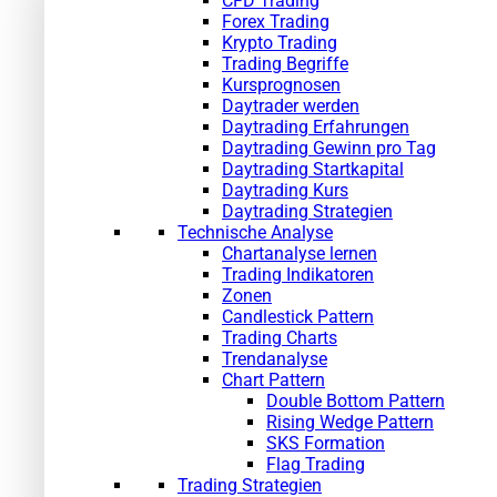
CFD Trading
Forex Trading
Krypto Trading
Trading Begriffe
Kursprognosen
Daytrader werden
Daytrading Erfahrungen
Daytrading Gewinn pro Tag
Daytrading Startkapital
Daytrading Kurs
Daytrading Strategien
Technische Analyse
Chartanalyse lernen
Trading Indikatoren
Zonen
Candlestick Pattern
Trading Charts
Trendanalyse
Chart Pattern
Double Bottom Pattern
Rising Wedge Pattern
SKS Formation
Flag Trading
Trading Strategien