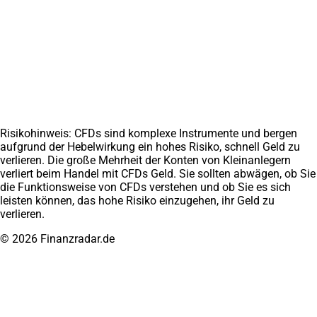
Trading lernen
Über uns
Chartanalyse lernen
Medien
Daytrading lernen
Erfahrungen
CFD Trading lernen
Weitere Projekte
Finanzradar.at
Marathoni.de
Impressum
Datenschutz
AGB
Disclaimer
Affiliate werden
Kontakt
Risikohinweis: CFDs sind komplexe Instrumente und bergen
aufgrund der Hebelwirkung ein hohes Risiko, schnell Geld zu
verlieren. Die große Mehrheit der Konten von Kleinanlegern
verliert beim Handel mit CFDs Geld. Sie sollten abwägen, ob Sie
die Funktionsweise von CFDs verstehen und ob Sie es sich
leisten können, das hohe Risiko einzugehen, ihr Geld zu
verlieren.
© 2026 Finanzradar.de