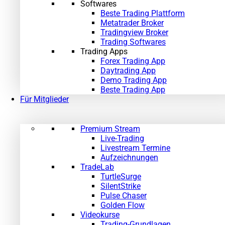
Softwares
Beste Trading Plattform
Metatrader Broker
Tradingview Broker
Trading Softwares
Trading Apps
Forex Trading App
Daytrading App
Demo Trading App
Beste Trading App
Für Mitglieder
Premium Stream
Live-Trading
Livestream Termine
Aufzeichnungen
TradeLab
TurtleSurge
SilentStrike
Pulse Chaser
Golden Flow
Videokurse
Trading-Grundlagen