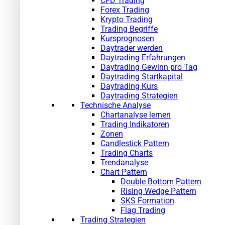
CFD Trading
Forex Trading
Krypto Trading
Trading Begriffe
Kursprognosen
Daytrader werden
Daytrading Erfahrungen
Daytrading Gewinn pro Tag
Daytrading Startkapital
Daytrading Kurs
Daytrading Strategien
Technische Analyse
Chartanalyse lernen
Trading Indikatoren
Zonen
Candlestick Pattern
Trading Charts
Trendanalyse
Chart Pattern
Double Bottom Pattern
Rising Wedge Pattern
SKS Formation
Flag Trading
Trading Strategien