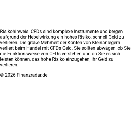
Weitere Projekte
Finanzradar.at
Marathoni.de
Impressum
Datenschutz
AGB
Disclaimer
Affiliate werden
Kontakt
Risikohinweis: CFDs sind komplexe Instrumente und bergen
aufgrund der Hebelwirkung ein hohes Risiko, schnell Geld zu
verlieren. Die große Mehrheit der Konten von Kleinanlegern
verliert beim Handel mit CFDs Geld. Sie sollten abwägen, ob Sie
die Funktionsweise von CFDs verstehen und ob Sie es sich
leisten können, das hohe Risiko einzugehen, ihr Geld zu
verlieren.
© 2026 Finanzradar.de