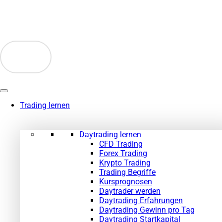
Zum
Inhalt
springen
Trading lernen
Daytrading lernen
CFD Trading
Forex Trading
Krypto Trading
Trading Begriffe
Kursprognosen
Daytrader werden
Daytrading Erfahrungen
Daytrading Gewinn pro Tag
Daytrading Startkapital