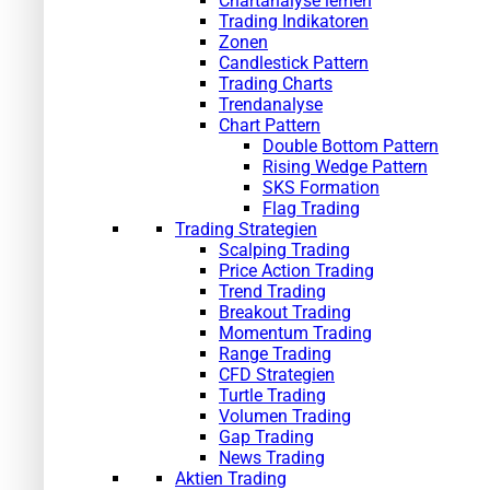
Chartanalyse lernen
Trading Indikatoren
Zonen
Candlestick Pattern
Trading Charts
Trendanalyse
Chart Pattern
Double Bottom Pattern
Rising Wedge Pattern
SKS Formation
Flag Trading
Trading Strategien
Scalping Trading
Price Action Trading
Trend Trading
Breakout Trading
Momentum Trading
Range Trading
CFD Strategien
Turtle Trading
Volumen Trading
Gap Trading
News Trading
Aktien Trading