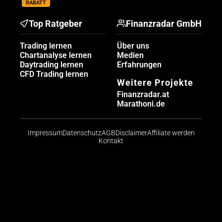
RABATT
Top Ratgeber
Finanzradar GmbH
Trading lernen
Über uns
Chartanalyse lernen
Medien
Daytrading lernen
Erfahrungen
CFD Trading lernen
Weitere Projekte
Finanzradar.at
Marathoni.de
Impressum
Datenschutz
AGB
Disclaimer
Affiliate werden
Kontakt
Risikohinweis: CFDs sind komplexe Instrumente und
bergen aufgrund der Hebelwirkung ein hohes Risiko,
schnell Geld zu verlieren. Die große Mehrheit der
Konten von Kleinanlegern verliert beim Handel mit
CFDs Geld. Sie sollten abwägen, ob Sie die
Funktionsweise von CFDs verstehen und ob Sie es