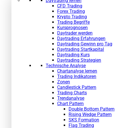
Daytrading lernen
CFD Trading
Forex Trading
Krypto Trading
Trading Begriffe
Kursprognosen
Daytrader werden
Daytrading Erfahrungen
Daytrading Gewinn pro Tag
Daytrading Startkapital
Daytrading Kurs
Daytrading Strategien
Technische Analyse
Chartanalyse lernen
Trading Indikatoren
Zonen
Candlestick Pattern
Trading Charts
Trendanalyse
Chart Pattern
Double Bottom Pattern
Rising Wedge Pattern
SKS Formation
Flag Trading