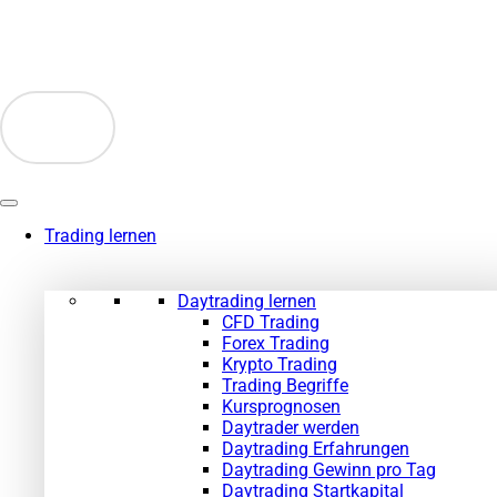
Zum
Inhalt
springen
Trading lernen
Daytrading lernen
CFD Trading
Forex Trading
Krypto Trading
Trading Begriffe
Kursprognosen
Daytrader werden
Daytrading Erfahrungen
Daytrading Gewinn pro Tag
Daytrading Startkapital