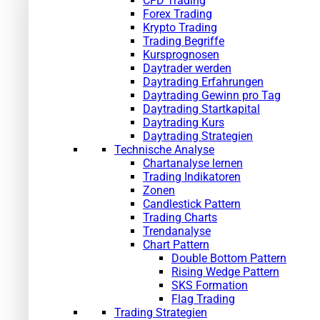
CFD Trading
Forex Trading
Krypto Trading
Trading Begriffe
Kursprognosen
Daytrader werden
Daytrading Erfahrungen
Daytrading Gewinn pro Tag
Daytrading Startkapital
Daytrading Kurs
Daytrading Strategien
Technische Analyse
Chartanalyse lernen
Trading Indikatoren
Zonen
Candlestick Pattern
Trading Charts
Trendanalyse
Chart Pattern
Double Bottom Pattern
Rising Wedge Pattern
SKS Formation
Flag Trading
Trading Strategien