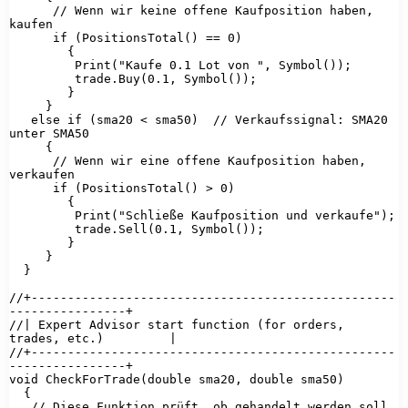
      // Wenn wir keine offene Kaufposition haben, 
kaufen

      if (PositionsTotal() == 0)

        {

         Print("Kaufe 0.1 Lot von ", Symbol());

         trade.Buy(0.1, Symbol());

        }

     }

   else if (sma20 < sma50)  // Verkaufssignal: SMA20 
unter SMA50

     {

      // Wenn wir eine offene Kaufposition haben, 
verkaufen

      if (PositionsTotal() > 0)

        {

         Print("Schließe Kaufposition und verkaufe");

         trade.Sell(0.1, Symbol());

        }

     }

  }

//+--------------------------------------------------
----------------+

//| Expert Advisor start function (for orders, 
trades, etc.)         |

//+--------------------------------------------------
----------------+

void CheckForTrade(double sma20, double sma50)

  {

   // Diese Funktion prüft, ob gehandelt werden soll
