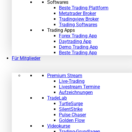
Softwares
Beste Trading Plattform
Metatrader Broker
Tradingview Broker
Trading Softwares
Trading Apps
Forex Trading App
Daytrading App
Demo Trading App
Beste Trading App
Für Mitglieder
Premium Stream
Live-Trading
Livestream Termine
Aufzeichnungen
TradeLab
TurtleSurge
SilentStrike
Pulse Chaser
Golden Flow
Videokurse
Trading-Grundlagen