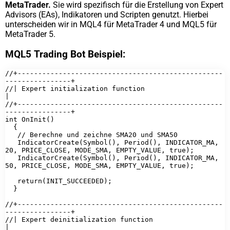
MetaTrader.
Sie wird spezifisch für die Erstellung von Expert
Advisors (EAs), Indikatoren und Scripten genutzt. Hierbei
unterscheiden wir in MQL4 für MetaTrader 4 und MQL5 für
MetaTrader 5.
MQL5 Trading Bot Beispiel:
//+--------------------------------------------------
----------------+

//| Expert initialization function                                   
|

//+--------------------------------------------------
----------------+

int OnInit()

  {

   // Berechne und zeichne SMA20 und SMA50

   IndicatorCreate(Symbol(), Period(), INDICATOR_MA, 
20, PRICE_CLOSE, MODE_SMA, EMPTY_VALUE, true);

   IndicatorCreate(Symbol(), Period(), INDICATOR_MA, 
50, PRICE_CLOSE, MODE_SMA, EMPTY_VALUE, true);

   return(INIT_SUCCEEDED);

  }

//+--------------------------------------------------
----------------+

//| Expert deinitialization function                                 
|
