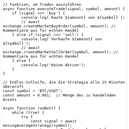
// Funktion, um Trades auszuführen

async function executeTrade(signal, symbol, amount) {

    if (signal === 'buy') {

        console.log(`Kaufe ${amount} von ${symbol}`);

        // await 
exchange.createMarketBuyOrder(symbol, amount); // 
Kommentiere aus für echten Handel

    } else if (signal === 'sell') {

        console.log(`Verkaufe ${amount} von 
${symbol}`);

        // await 
exchange.createMarketSellOrder(symbol, amount); // 
Kommentiere aus für echten Handel

    } else {

        console.log('Keine Aktion');

    }

}

// Endlos-Schleife, die die Strategie alle 15 Minuten 
überprüft

const symbol = 'BTC/USDT';

const amount = 0.001;  // Menge des zu handelnden 
Assets

async function runBot() {

    while (true) {

        try {

            const signal = await 
movingAverageStrategy(symbol);
