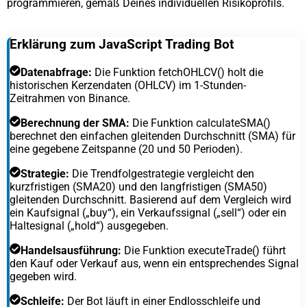
programmieren, gemäß Deines individuellen Risikoprofils.
Erklärung zum JavaScript Trading Bot
Datenabfrage:
Die Funktion fetchOHLCV() holt die
historischen Kerzendaten (OHLCV) im 1-Stunden-
Zeitrahmen von Binance.
Berechnung der SMA:
Die Funktion calculateSMA()
berechnet den einfachen gleitenden Durchschnitt (SMA) für
eine gegebene Zeitspanne (20 und 50 Perioden).
Strategie:
Die Trendfolgestrategie vergleicht den
kurzfristigen (SMA20) und den langfristigen (SMA50)
gleitenden Durchschnitt. Basierend auf dem Vergleich wird
ein Kaufsignal („buy“), ein Verkaufssignal („sell“) oder ein
Haltesignal („hold“) ausgegeben.
Handelsausführung:
Die Funktion executeTrade() führt
den Kauf oder Verkauf aus, wenn ein entsprechendes Signal
gegeben wird.
Schleife:
Der Bot läuft in einer Endlosschleife und