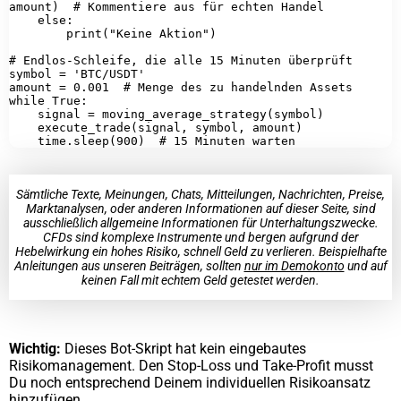
amount)  # Kommentiere aus für echten Handel

    else:

        print("Keine Aktion")

# Endlos-Schleife, die alle 15 Minuten überprüft

symbol = 'BTC/USDT'

amount = 0.001  # Menge des zu handelnden Assets

while True:

    signal = moving_average_strategy(symbol)

    execute_trade(signal, symbol, amount)

Sämtliche Texte, Meinungen, Chats, Mitteilungen, Nachrichten, Preise,
Marktanalysen, oder anderen Informationen auf dieser Seite, sind
ausschließlich allgemeine Informationen für Unterhaltungszwecke.
CFDs sind komplexe Instrumente und bergen aufgrund der
Hebelwirkung ein hohes Risiko, schnell Geld zu verlieren. Beispielhafte
Anleitungen aus unseren Beiträgen, sollten
nur im Demokonto
und auf
keinen Fall mit echtem Geld getestet werden.
Wichtig:
Dieses Bot-Skript hat kein eingebautes
Risikomanagement. Den Stop-Loss und Take-Profit musst
Du noch entsprechend Deinem individuellen Risikoansatz
hinzufügen.