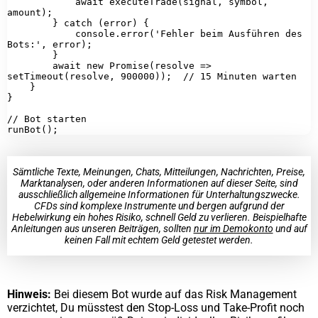
            await executeTrade(signal, symbol, 
amount);

        } catch (error) {

            console.error('Fehler beim Ausführen des 
Bots:', error);

        }

        await new Promise(resolve => 
setTimeout(resolve, 900000));  // 15 Minuten warten

    }

}

// Bot starten

Sämtliche Texte, Meinungen, Chats, Mitteilungen, Nachrichten, Preise,
Marktanalysen, oder anderen Informationen auf dieser Seite, sind
ausschließlich allgemeine Informationen für Unterhaltungszwecke.
CFDs sind komplexe Instrumente und bergen aufgrund der
Hebelwirkung ein hohes Risiko, schnell Geld zu verlieren. Beispielhafte
Anleitungen aus unseren Beiträgen, sollten
nur im Demokonto
und auf
keinen Fall mit echtem Geld getestet werden.
Hinweis:
Bei diesem Bot wurde auf das Risk Management
verzichtet, Du müsstest den Stop-Loss und Take-Profit noch