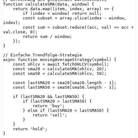
function calculateSMA(data, window) {

    return data.map((item, index, array) => {

        if (index < window) return null;

        const subset = array.slice(index - window, 
index);

        const sum = subset.reduce((acc, val) => acc + 
val.close, 0);

        return sum / window;

    });

}

// Einfache Trendfolge-Strategie

async function movingAverageStrategy(symbol) {

    const ohlcv = await fetchOHLCV(symbol);

    const sma20 = calculateSMA(ohlcv, 20);

    const sma50 = calculateSMA(ohlcv, 50);

    const lastSMA20 = sma20[sma20.length - 1];

    const lastSMA50 = sma50[sma50.length - 1];

    if (lastSMA20 && lastSMA50) {

        if (lastSMA20 > lastSMA50) {

            return 'buy';

        } else if (lastSMA20 < lastSMA50) {

            return 'sell';

        }

    }

    return 'hold';

}
