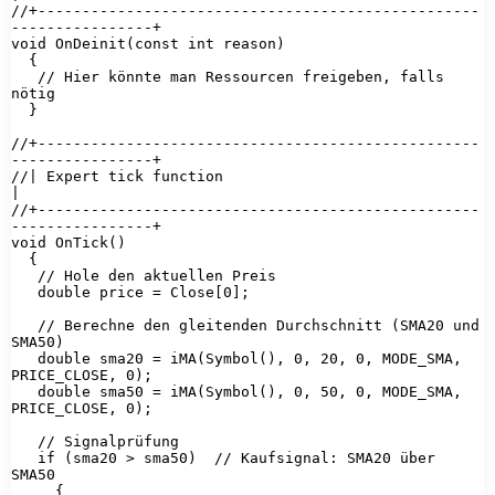
//+--------------------------------------------------
----------------+

void OnDeinit(const int reason)

  {

   // Hier könnte man Ressourcen freigeben, falls 
nötig

  }

//+--------------------------------------------------
----------------+

//| Expert tick function                                             
|

//+--------------------------------------------------
----------------+

void OnTick()

  {

   // Hole den aktuellen Preis

   double price = Close[0];

   // Berechne den gleitenden Durchschnitt (SMA20 und 
SMA50)

   double sma20 = iMA(Symbol(), 0, 20, 0, MODE_SMA, 
PRICE_CLOSE, 0);

   double sma50 = iMA(Symbol(), 0, 50, 0, MODE_SMA, 
PRICE_CLOSE, 0);

   // Signalprüfung

   if (sma20 > sma50)  // Kaufsignal: SMA20 über 
SMA50

     {
