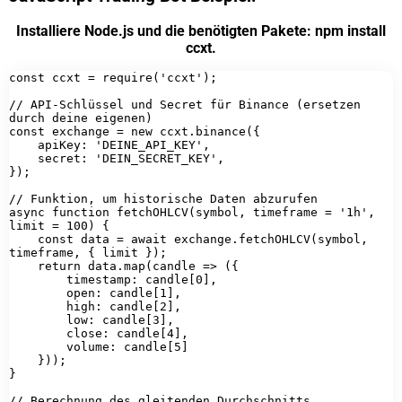
Installiere Node.js und die benötigten Pakete: npm install
ccxt.
const ccxt = require('ccxt');

// API-Schlüssel und Secret für Binance (ersetzen 
durch deine eigenen)

const exchange = new ccxt.binance({

    apiKey: 'DEINE_API_KEY',

    secret: 'DEIN_SECRET_KEY',

});

// Funktion, um historische Daten abzurufen

async function fetchOHLCV(symbol, timeframe = '1h', 
limit = 100) {

    const data = await exchange.fetchOHLCV(symbol, 
timeframe, { limit });

    return data.map(candle => ({

        timestamp: candle[0],

        open: candle[1],

        high: candle[2],

        low: candle[3],

        close: candle[4],

        volume: candle[5]

    }));

}

// Berechnung des gleitenden Durchschnitts
