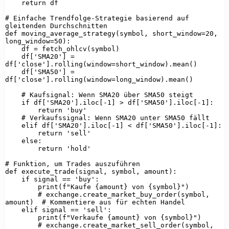
    return df

# Einfache Trendfolge-Strategie basierend auf 
gleitenden Durchschnitten

def moving_average_strategy(symbol, short_window=20, 
long_window=50):

    df = fetch_ohlcv(symbol)

    df['SMA20'] = 
df['close'].rolling(window=short_window).mean()

    df['SMA50'] = 
df['close'].rolling(window=long_window).mean()

    # Kaufsignal: Wenn SMA20 über SMA50 steigt

    if df['SMA20'].iloc[-1] > df['SMA50'].iloc[-1]:

        return 'buy'

    # Verkaufssignal: Wenn SMA20 unter SMA50 fällt

    elif df['SMA20'].iloc[-1] < df['SMA50'].iloc[-1]:

        return 'sell'

    else:

        return 'hold'

# Funktion, um Trades auszuführen

def execute_trade(signal, symbol, amount):

    if signal == 'buy':

        print(f"Kaufe {amount} von {symbol}")

        # exchange.create_market_buy_order(symbol, 
amount)  # Kommentiere aus für echten Handel

    elif signal == 'sell':

        print(f"Verkaufe {amount} von {symbol}")

        # exchange.create_market_sell_order(symbol, 