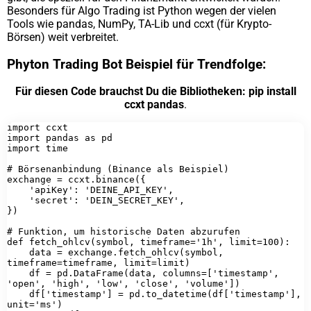
Besonders für Algo Trading ist Python wegen der vielen
Tools wie pandas, NumPy, TA-Lib und ccxt (für Krypto-
Börsen) weit verbreitet.
Phyton Trading Bot Beispiel für Trendfolge:
Für diesen Code brauchst Du die Bibliotheken: pip install
ccxt pandas
.
import ccxt

import pandas as pd

import time

# Börsenanbindung (Binance als Beispiel)

exchange = ccxt.binance({

    'apiKey': 'DEINE_API_KEY',

    'secret': 'DEIN_SECRET_KEY',

})

# Funktion, um historische Daten abzurufen

def fetch_ohlcv(symbol, timeframe='1h', limit=100):

    data = exchange.fetch_ohlcv(symbol, 
timeframe=timeframe, limit=limit)

    df = pd.DataFrame(data, columns=['timestamp', 
'open', 'high', 'low', 'close', 'volume'])

    df['timestamp'] = pd.to_datetime(df['timestamp'], 
unit='ms')
