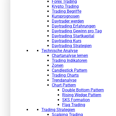
Forex Trading
Krypto Trading
Trading Begriffe
Kursprognosen
Daytrader werden
Daytrading Erfahrungen
Daytrading Gewinn pro Tag
Daytrading Startkapital
Daytrading Kurs
Daytrading Strategien
Technische Analyse
Chartanalyse lernen
Trading Indikatoren
Zonen
Candlestick Pattern
Trading Charts
Trendanalyse
Chart Pattern
Double Bottom Pattern
Rising Wedge Pattern
SKS Formation
Flag Trading
Trading Strategien
Scalping Trading