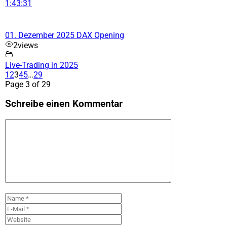
1:43:31
01. Dezember 2025 DAX Opening
2
views
Live-Trading in 2025
1
2
3
4
5
…
29
Page 3 of 29
Schreibe einen Kommentar
Kommentar
Name
E-
Mail
Website