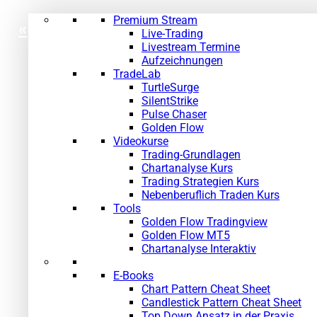
Premium Stream
«
»
Live-Trading
Livestream Termine
Aufzeichnungen
TradeLab
TurtleSurge
SilentStrike
Pulse Chaser
Golden Flow
Videokurse
Trading-Grundlagen
Chartanalyse Kurs
Trading Strategien Kurs
Nebenberuflich Traden Kurs
Tools
Golden Flow Tradingview
Golden Flow MT5
Chartanalyse Interaktiv
E-Books
Chart Pattern Cheat Sheet
Candlestick Pattern Cheat Sheet
Top Down Ansatz in der Praxis