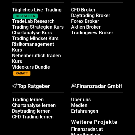
Tägliches Live-Trading
CFD Broker
Daytrading Broker
BESTSELLER
TradeLab Research
Forex Broker
Trading Strategien Kurs
Aktien Broker
Chartanalyse Kurs
Tradingview Broker
Trading Mindset Kurs
Risikomanagement
Kurs
Nebenberuflich traden
Kurs
Videokurs Bundle
RABATT
Top Ratgeber
Finanzradar GmbH
Trading lernen
Über uns
Chartanalyse lernen
Medien
Daytrading lernen
Erfahrungen
CFD Trading lernen
Weitere Projekte
Finanzradar.at
Marathoni.de