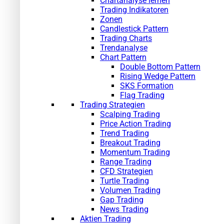
Chartanalyse lernen
Trading Indikatoren
Zonen
Candlestick Pattern
Trading Charts
Trendanalyse
Chart Pattern
Double Bottom Pattern
Rising Wedge Pattern
SKS Formation
Flag Trading
Trading Strategien
Scalping Trading
Price Action Trading
Trend Trading
Breakout Trading
Momentum Trading
Range Trading
CFD Strategien
Turtle Trading
Volumen Trading
Gap Trading
News Trading
Aktien Trading