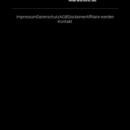
Impressum
Datenschutz
AGB
Disclaimer
Affiliate werden
Kontakt
Risikohinweis: CFDs sind komplexe Instrumente und
bergen aufgrund der Hebelwirkung ein hohes Risiko,
schnell Geld zu verlieren. Die große Mehrheit der
Konten von Kleinanlegern verliert beim Handel mit
CFDs Geld. Sie sollten abwägen, ob Sie die
Funktionsweise von CFDs verstehen und ob Sie es
sich leisten können, das hohe Risiko einzugehen, ihr
Geld zu verlieren.
© 2026 Finanzradar.de