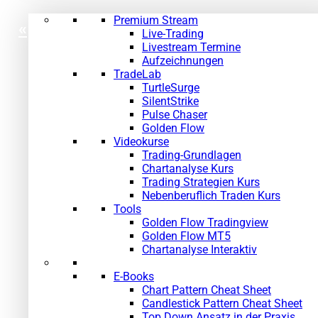
Premium Stream
«
»
Live-Trading
Livestream Termine
Aufzeichnungen
TradeLab
TurtleSurge
SilentStrike
Pulse Chaser
Golden Flow
Videokurse
Trading-Grundlagen
Chartanalyse Kurs
Trading Strategien Kurs
Nebenberuflich Traden Kurs
Tools
Golden Flow Tradingview
Golden Flow MT5
Chartanalyse Interaktiv
E-Books
Chart Pattern Cheat Sheet
Candlestick Pattern Cheat Sheet
Top Down Ansatz in der Praxis