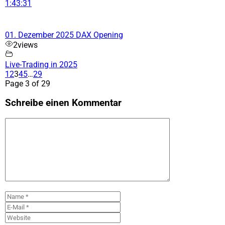
1:43:31
01. Dezember 2025 DAX Opening
2
views
Live-Trading in 2025
1
2
3
4
5
…
29
Page 3 of 29
Schreibe einen Kommentar
Kommentar
Name
E-
Mail
Website