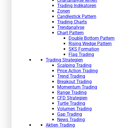
Chartanalyse lernen
Trading Indikatoren
Zonen
Candlestick Pattern
Trading Charts
Trendanalyse
Chart Pattern
Double Bottom Pattern
Rising Wedge Pattern
SKS Formation
Flag Trading
Trading Strategien
Scalping Trading
Price Action Trading
Trend Trading
Breakout Trading
Momentum Trading
Range Trading
CFD Strategien
Turtle Trading
Volumen Trading
Gap Trading
News Trading
Aktien Trading