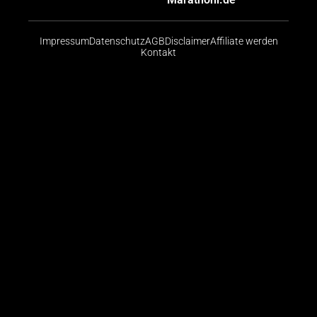
Impressum
Datenschutz
AGB
Disclaimer
Affiliate werden
Kontakt
Risikohinweis: CFDs sind komplexe Instrumente und
bergen aufgrund der Hebelwirkung ein hohes Risiko,
schnell Geld zu verlieren. Die große Mehrheit der
Konten von Kleinanlegern verliert beim Handel mit
CFDs Geld. Sie sollten abwägen, ob Sie die
Funktionsweise von CFDs verstehen und ob Sie es
sich leisten können, das hohe Risiko einzugehen, ihr
Geld zu verlieren.
© 2026 Finanzradar.de