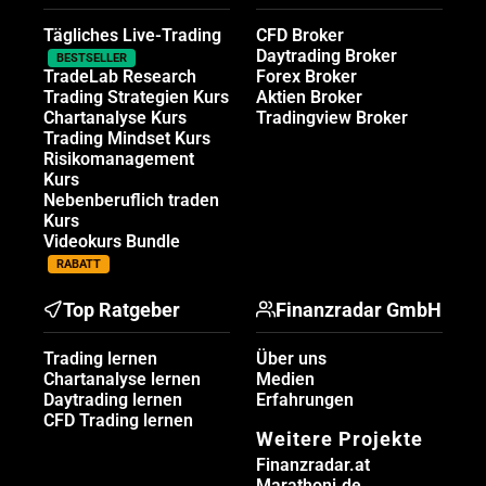
Tägliches Live-Trading
CFD Broker
Daytrading Broker
BESTSELLER
TradeLab Research
Forex Broker
Trading Strategien Kurs
Aktien Broker
Chartanalyse Kurs
Tradingview Broker
Trading Mindset Kurs
Risikomanagement
Kurs
Nebenberuflich traden
Kurs
Videokurs Bundle
RABATT
Top Ratgeber
Finanzradar GmbH
Trading lernen
Über uns
Chartanalyse lernen
Medien
Daytrading lernen
Erfahrungen
CFD Trading lernen
Weitere Projekte
Finanzradar.at
Marathoni.de