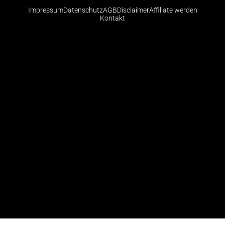
Impressum
Datenschutz
AGB
Disclaimer
Affiliate werden
Kontakt
Risikohinweis: CFDs sind komplexe Instrumente und
bergen aufgrund der Hebelwirkung ein hohes Risiko,
schnell Geld zu verlieren. Die große Mehrheit der
Konten von Kleinanlegern verliert beim Handel mit
CFDs Geld. Sie sollten abwägen, ob Sie die
Funktionsweise von CFDs verstehen und ob Sie es
sich leisten können, das hohe Risiko einzugehen, ihr
Geld zu verlieren.
© 2026 Finanzradar.de