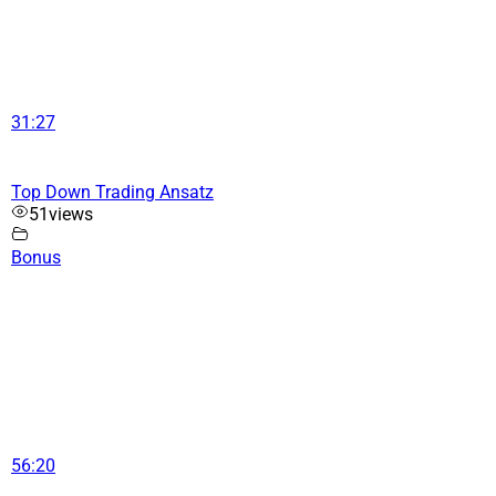
31:27
Top Down Trading Ansatz
51
views
Bonus
56:20