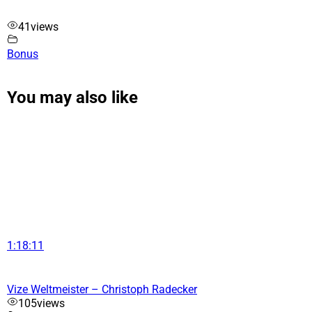
41
views
Bonus
You may also like
1:18:11
Vize Weltmeister – Christoph Radecker
105
views