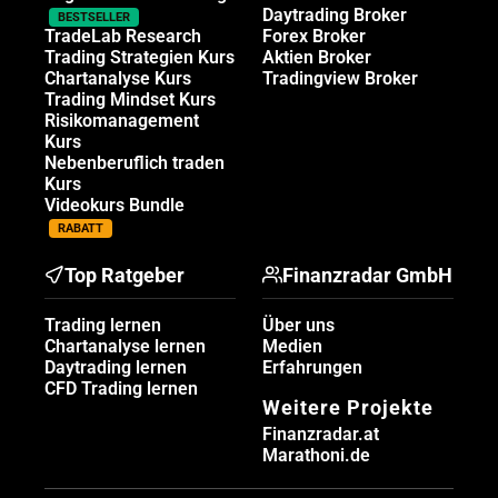
Daytrading Broker
BESTSELLER
TradeLab Research
Forex Broker
Trading Strategien Kurs
Aktien Broker
Chartanalyse Kurs
Tradingview Broker
Trading Mindset Kurs
Risikomanagement
Kurs
Nebenberuflich traden
Kurs
Videokurs Bundle
RABATT
Top Ratgeber
Finanzradar GmbH
Trading lernen
Über uns
Chartanalyse lernen
Medien
Daytrading lernen
Erfahrungen
CFD Trading lernen
Weitere Projekte
Finanzradar.at
Marathoni.de