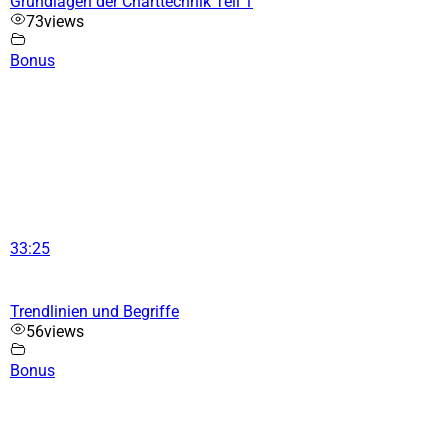
Grundlagen der Charttechnik Teil 1
73
views
Bonus
33:25
Trendlinien und Begriffe
56
views
Bonus