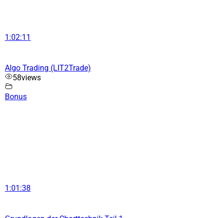
1:02:11
Algo Trading (LIT2Trade)
58
views
Bonus
1:01:38