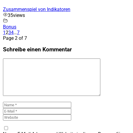
Zusammenspiel von Indikatoren
35
views
Bonus
1
2
3
4
…
7
Page 2 of 7
Schreibe einen Kommentar
Kommentar
Name
E-
Mail
Website