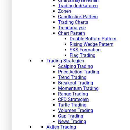
Chartanalyse lernen
Trading Indikatoren
Zonen
Candlestick Pattern
Trading Charts
Trendanalyse
Chart Pattern
Double Bottom Pattern
Rising Wedge Pattern
SKS Formation
Flag Trading
Trading Strategien
Scalping Trading
Price Action Trading
Trend Trading
Breakout Trading
Momentum Trading
Range Trading
CFD Strategien
Turtle Trading
Volumen Trading
Gap Trading
News Trading
Aktien Trading