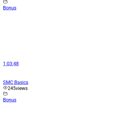
Bonus
1:03:48
SMC Basics
245
views
Bonus