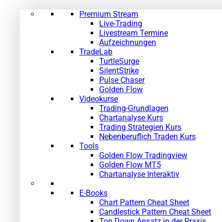
Premium Stream
Live-Trading
Livestream Termine
Aufzeichnungen
TradeLab
TurtleSurge
SilentStrike
Pulse Chaser
Golden Flow
Videokurse
Trading-Grundlagen
Chartanalyse Kurs
Trading Strategien Kurs
Nebenberuflich Traden Kurs
Tools
Golden Flow Tradingview
Golden Flow MT5
Chartanalyse Interaktiv
E-Books
Chart Pattern Cheat Sheet
Candlestick Pattern Cheat Sheet
Top Down Ansatz in der Praxis