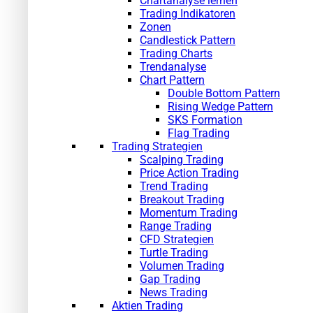
Chartanalyse lernen
Trading Indikatoren
Zonen
Candlestick Pattern
Trading Charts
Trendanalyse
Chart Pattern
Double Bottom Pattern
Rising Wedge Pattern
SKS Formation
Flag Trading
Trading Strategien
Scalping Trading
Price Action Trading
Trend Trading
Breakout Trading
Momentum Trading
Range Trading
CFD Strategien
Turtle Trading
Volumen Trading
Gap Trading
News Trading
Aktien Trading