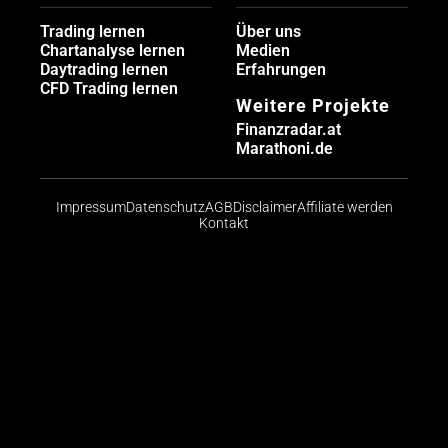
Trading lernen
Über uns
Chartanalyse lernen
Medien
Daytrading lernen
Erfahrungen
CFD Trading lernen
Weitere Projekte
Finanzradar.at
Marathoni.de
Impressum
Datenschutz
AGB
Disclaimer
Affiliate werden
Kontakt
Risikohinweis: CFDs sind komplexe Instrumente und
bergen aufgrund der Hebelwirkung ein hohes Risiko,
schnell Geld zu verlieren. Die große Mehrheit der
Konten von Kleinanlegern verliert beim Handel mit
CFDs Geld. Sie sollten abwägen, ob Sie die
Funktionsweise von CFDs verstehen und ob Sie es
sich leisten können, das hohe Risiko einzugehen, ihr
Geld zu verlieren.