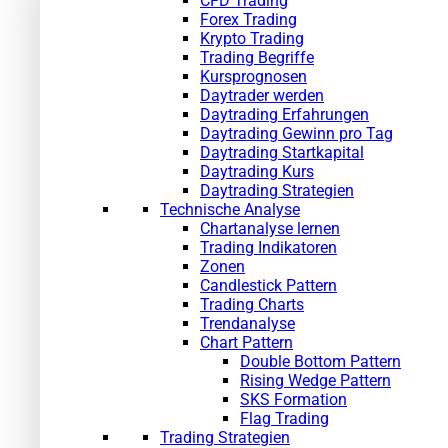
CFD Trading
Forex Trading
Krypto Trading
Trading Begriffe
Kursprognosen
Daytrader werden
Daytrading Erfahrungen
Daytrading Gewinn pro Tag
Daytrading Startkapital
Daytrading Kurs
Daytrading Strategien
Technische Analyse
Chartanalyse lernen
Trading Indikatoren
Zonen
Candlestick Pattern
Trading Charts
Trendanalyse
Chart Pattern
Double Bottom Pattern
Rising Wedge Pattern
SKS Formation
Flag Trading
Trading Strategien