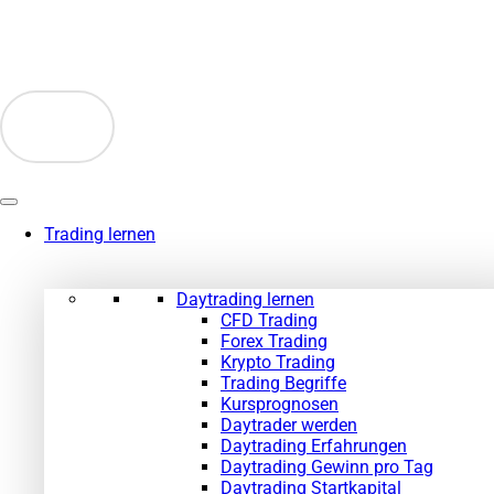
Zum
Inhalt
springen
Trading lernen
Daytrading lernen
CFD Trading
Forex Trading
Krypto Trading
Trading Begriffe
Kursprognosen
Daytrader werden
Daytrading Erfahrungen
Daytrading Gewinn pro Tag
Daytrading Startkapital