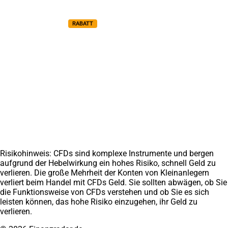
Risikomanagement Kurs
Nebenberuflich traden Kurs
Videokurs Bundle
RABATT
Top Ratgeber
Finanzradar GmbH
Trading lernen
Über uns
Chartanalyse lernen
Medien
Daytrading lernen
Erfahrungen
CFD Trading lernen
Weitere Projekte
Finanzradar.at
Marathoni.de
Impressum
Datenschutz
AGB
Disclaimer
Affiliate werden
Kontakt
Risikohinweis: CFDs sind komplexe Instrumente und bergen
aufgrund der Hebelwirkung ein hohes Risiko, schnell Geld zu
verlieren. Die große Mehrheit der Konten von Kleinanlegern
verliert beim Handel mit CFDs Geld. Sie sollten abwägen, ob Sie
die Funktionsweise von CFDs verstehen und ob Sie es sich
leisten können, das hohe Risiko einzugehen, ihr Geld zu
verlieren.