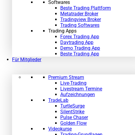
Softwares
Beste Trading Plattform
Metatrader Broker
Tradingview Broker
Trading Softwares
Trading Apps
Forex Trading App
Daytrading App
Demo Trading App
Beste Trading App
Für Mitglieder
Premium Stream
Live-Trading
Livestream Termine
Aufzeichnungen
TradeLab
TurtleSurge
SilentStrike
Pulse Chaser
Golden Flow
Videokurse
Trading-Grundlagen