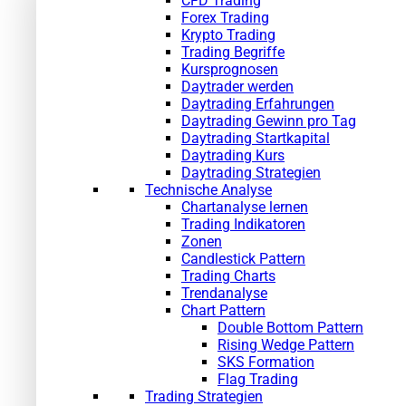
CFD Trading
Forex Trading
Krypto Trading
Trading Begriffe
Kursprognosen
Daytrader werden
Daytrading Erfahrungen
Daytrading Gewinn pro Tag
Daytrading Startkapital
Daytrading Kurs
Daytrading Strategien
Technische Analyse
Chartanalyse lernen
Trading Indikatoren
Zonen
Candlestick Pattern
Trading Charts
Trendanalyse
Chart Pattern
Double Bottom Pattern
Rising Wedge Pattern
SKS Formation
Flag Trading
Trading Strategien