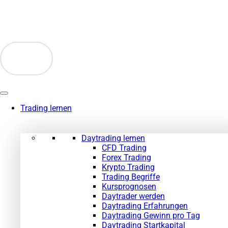
Zum
Inhalt
springen
Trading lernen
Daytrading lernen
CFD Trading
Forex Trading
Krypto Trading
Trading Begriffe
Kursprognosen
Daytrader werden
Daytrading Erfahrungen
Daytrading Gewinn pro Tag
Daytrading Startkapital