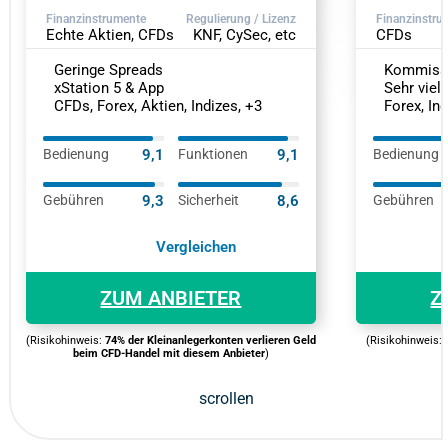
Finanzinstrumente
Regulierung / Lizenz
Finanzinstru
Echte Aktien, CFDs
KNF, CySec, etc
CFDs
Geringe Spreads
Kommissio
xStation 5 & App
Sehr viele
CFDs, Forex, Aktien, Indizes, +3
Forex, Ind
Bedienung
9,1
Funktionen
9,1
Bedienung
Gebühren
9,3
Sicherheit
8,6
Gebühren
Vergleichen
ZUM ANBIETER
Z
(Risikohinweis:
74% der Kleinanlegerkonten verlieren Geld
(Risikohinweis: 
beim CFD-Handel mit diesem Anbieter
)
scrollen