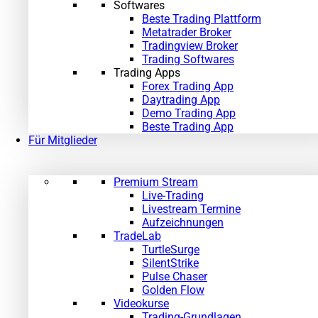
Softwares
Beste Trading Plattform
Metatrader Broker
Tradingview Broker
Trading Softwares
Trading Apps
Forex Trading App
Daytrading App
Demo Trading App
Beste Trading App
Für Mitglieder
Premium Stream
Live-Trading
Livestream Termine
Aufzeichnungen
TradeLab
TurtleSurge
SilentStrike
Pulse Chaser
Golden Flow
Videokurse
Trading-Grundlagen