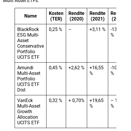
Multi Asset ETFs:
Kosten
Rendite
Rendite
Rendite
Name
(TER)
(2020)
(2021)
(2022)
BlackRock
0,25 %
–
+3,11 %
-13,77
ESG Multi-
%
Asset
Conservative
Portfolio
UCITS ETF
Amundi
0,45 %
+2,62 %
+16,55
-10,20
Multi-Asset
%
%
Portfolio
UCITS ETF
Dist
VanEck
0,32 %
+ 0,70%
+19,65
– 12,20
Multi-Asset
%
%
Growth
Allocation
UCITS ETF