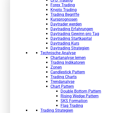
CFD Trading
Forex Trading
Krypto Trading
Trading Begriffe
Kursprognosen
Daytrader werden
Daytrading Erfahrungen
Daytrading Gewinn pro Tag
Daytrading Startkapital
Daytrading Kurs
Daytrading Strategien
Technische Analyse
Chartanalyse lernen
Trading Indikatoren
Zonen
Candlestick Pattern
Trading Charts
Trendanalyse
Chart Pattern
Double Bottom Pattern
Rising Wedge Pattern
SKS Formation
Flag Trading
Trading Strategien