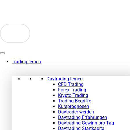
Zum
Inhalt
springen
Trading lernen
Daytrading lernen
CFD Trading
Forex Trading
Krypto Trading
Trading Begriffe
Kursprognosen
Daytrader werden
Daytrading Erfahrungen
Daytrading Gewinn pro Tag
Daytrading Startkapital