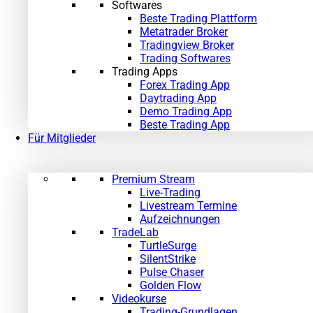
Softwares
Beste Trading Plattform
Metatrader Broker
Tradingview Broker
Trading Softwares
Trading Apps
Forex Trading App
Daytrading App
Demo Trading App
Beste Trading App
Für Mitglieder
Premium Stream
Live-Trading
Livestream Termine
Aufzeichnungen
TradeLab
TurtleSurge
SilentStrike
Pulse Chaser
Golden Flow
Videokurse
Trading-Grundlagen