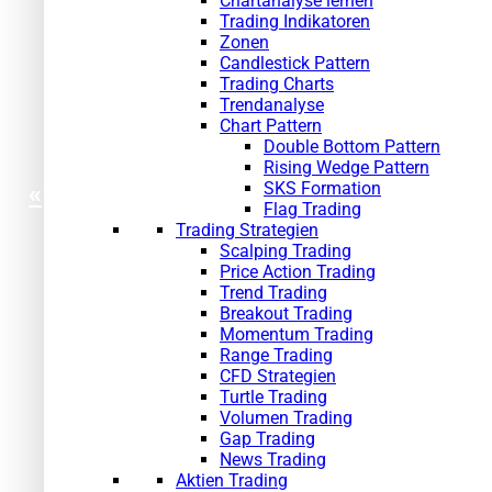
Chartanalyse lernen
Trading Indikatoren
Zonen
Candlestick Pattern
Trading Charts
Trendanalyse
Chart Pattern
Double Bottom Pattern
Rising Wedge Pattern
SKS Formation
«
Flag Trading
Trading Strategien
Scalping Trading
Price Action Trading
Trend Trading
Breakout Trading
Momentum Trading
Range Trading
CFD Strategien
Turtle Trading
Volumen Trading
Gap Trading
News Trading
Aktien Trading