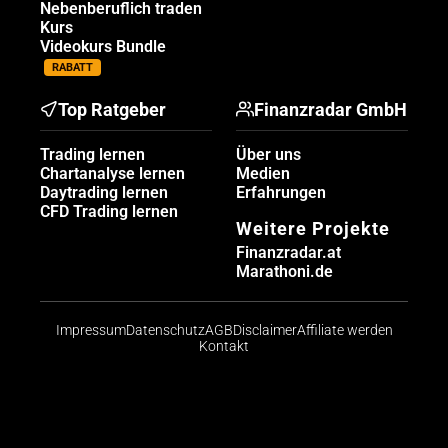
Nebenberuflich traden
Kurs
Videokurs Bundle
RABATT
Top Ratgeber
Finanzradar GmbH
Trading lernen
Über uns
Chartanalyse lernen
Medien
Daytrading lernen
Erfahrungen
CFD Trading lernen
Weitere Projekte
Finanzradar.at
Marathoni.de
Impressum
Datenschutz
AGB
Disclaimer
Affiliate werden
Kontakt
Risikohinweis: CFDs sind komplexe Instrumente und
bergen aufgrund der Hebelwirkung ein hohes Risiko,
schnell Geld zu verlieren. Die große Mehrheit der