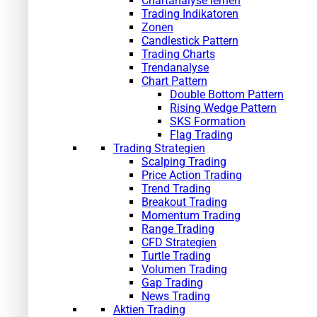
Chartanalyse lernen
Trading Indikatoren
Zonen
Candlestick Pattern
Trading Charts
Trendanalyse
Chart Pattern
Double Bottom Pattern
Rising Wedge Pattern
SKS Formation
Flag Trading
Trading Strategien
Scalping Trading
Price Action Trading
Trend Trading
Breakout Trading
Momentum Trading
Range Trading
CFD Strategien
Turtle Trading
Volumen Trading
Gap Trading
News Trading
Aktien Trading