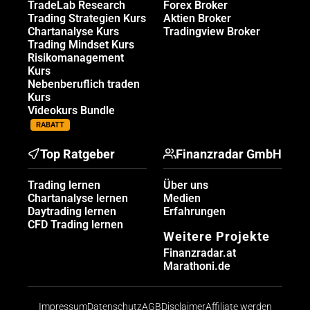
TradeLab Research
Forex Broker
Trading Strategien Kurs
Aktien Broker
Chartanalyse Kurs
Tradingview Broker
Trading Mindset Kurs
Risikomanagement
Kurs
Nebenberuflich traden
Kurs
Videokurs Bundle
RABATT
Top Ratgeber
Finanzradar GmbH
Trading lernen
Über uns
Chartanalyse lernen
Medien
Daytrading lernen
Erfahrungen
CFD Trading lernen
Weitere Projekte
Finanzradar.at
Marathoni.de
Impressum
Datenschutz
AGB
Disclaimer
Affiliate werden