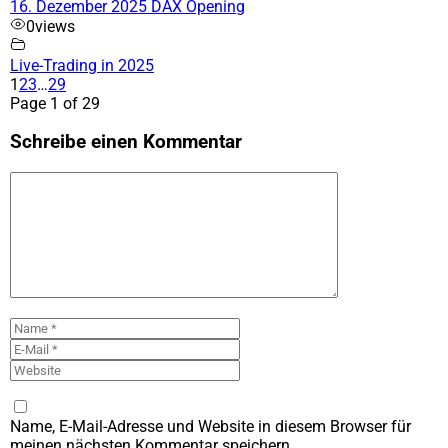
16. Dezember 2025 DAX Opening
0
views
Live-Trading in 2025
1
2
3
…
29
Page 1 of 29
Schreibe einen Kommentar
Kommentar
Name
E-
Mail
Website
Name, E-Mail-Adresse und Website in diesem Browser für
meinen nächsten Kommentar speichern.