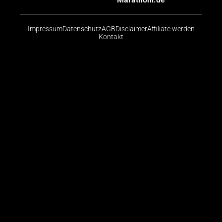
Impressum
Datenschutz
AGB
Disclaimer
Affiliate werden
Kontakt
Risikohinweis: CFDs sind komplexe Instrumente und
bergen aufgrund der Hebelwirkung ein hohes Risiko,
schnell Geld zu verlieren. Die große Mehrheit der
Konten von Kleinanlegern verliert beim Handel mit
CFDs Geld. Sie sollten abwägen, ob Sie die
Funktionsweise von CFDs verstehen und ob Sie es
sich leisten können, das hohe Risiko einzugehen, ihr
Geld zu verlieren.
© 2026 Finanzradar.de