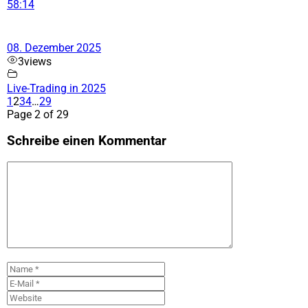
58:14
08. Dezember 2025
3
views
Live-Trading in 2025
1
2
3
4
…
29
Page 2 of 29
Schreibe einen Kommentar
Kommentar
Name
E-
Mail
Website