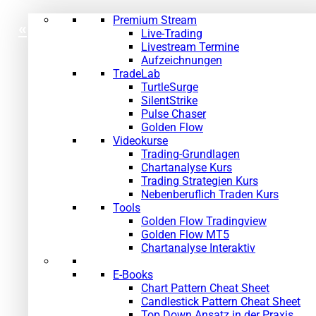
Premium Stream
«
»
Live-Trading
Livestream Termine
Aufzeichnungen
TradeLab
TurtleSurge
SilentStrike
Pulse Chaser
Golden Flow
Videokurse
Trading-Grundlagen
Chartanalyse Kurs
Trading Strategien Kurs
Nebenberuflich Traden Kurs
Tools
Golden Flow Tradingview
Golden Flow MT5
Chartanalyse Interaktiv
E-Books
Chart Pattern Cheat Sheet
Candlestick Pattern Cheat Sheet
Top Down Ansatz in der Praxis