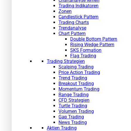
Chartanalyse lernen
Trading Indikatoren
Zonen
Candlestick Pattern
Trading Charts
Trendanalyse
Chart Pattern
Double Bottom Pattern
Rising Wedge Pattern
SKS Formation
Flag Trading
Trading Strategien
Scalping Trading
Price Action Trading
Trend Trading
Breakout Trading
Momentum Trading
Range Trading
CFD Strategien
Turtle Trading
Volumen Trading
Gap Trading
News Trading
Aktien Trading