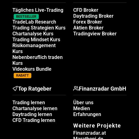
Tägliches Live-Trading
CFD Broker
Daytrading Broker
BESTSELLER
TradeLab Research
Forex Broker
Trading Strategien Kurs
Aktien Broker
Chartanalyse Kurs
Tradingview Broker
Trading Mindset Kurs
Risikomanagement
Kurs
Nebenberuflich traden
Kurs
Videokurs Bundle
RABATT
Top Ratgeber
Finanzradar GmbH
Trading lernen
Über uns
Chartanalyse lernen
Medien
Daytrading lernen
Erfahrungen
CFD Trading lernen
Weitere Projekte
Finanzradar.at
Marathoni.de