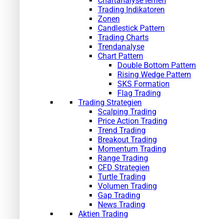
Chartanalyse lernen
Trading Indikatoren
Zonen
Candlestick Pattern
Trading Charts
Trendanalyse
Chart Pattern
Double Bottom Pattern
Rising Wedge Pattern
SKS Formation
Flag Trading
Trading Strategien
Scalping Trading
Price Action Trading
Trend Trading
Breakout Trading
Momentum Trading
Range Trading
CFD Strategien
Turtle Trading
Volumen Trading
Gap Trading
News Trading
Aktien Trading