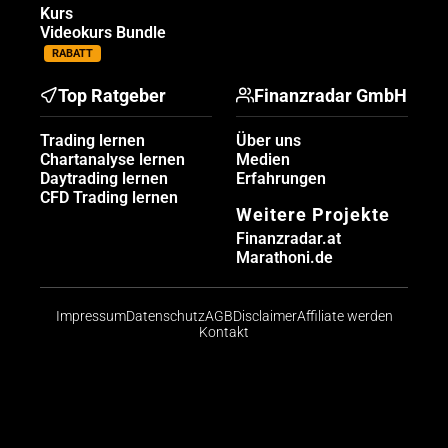
Kurs
Videokurs Bundle
RABATT
Top Ratgeber
Finanzradar GmbH
Trading lernen
Über uns
Chartanalyse lernen
Medien
Daytrading lernen
Erfahrungen
CFD Trading lernen
Weitere Projekte
Finanzradar.at
Marathoni.de
Impressum
Datenschutz
AGB
Disclaimer
Affiliate werden
Kontakt
Risikohinweis: CFDs sind komplexe Instrumente und
bergen aufgrund der Hebelwirkung ein hohes Risiko,
schnell Geld zu verlieren. Die große Mehrheit der
Konten von Kleinanlegern verliert beim Handel mit