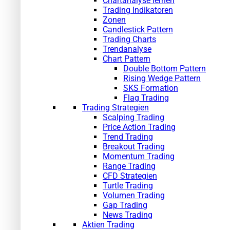
Chartanalyse lernen
Trading Indikatoren
Zonen
Candlestick Pattern
Trading Charts
Trendanalyse
Chart Pattern
Double Bottom Pattern
Rising Wedge Pattern
SKS Formation
Flag Trading
Trading Strategien
Scalping Trading
Price Action Trading
Trend Trading
Breakout Trading
Momentum Trading
Range Trading
CFD Strategien
Turtle Trading
Volumen Trading
Gap Trading
News Trading
Aktien Trading