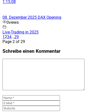
1:15:08
08. Dezember 2025 DAX Opening
0
views
Live-Trading in 2025
1
2
3
4
…
29
Page 2 of 29
Schreibe einen Kommentar
Kommentar
Name
E-
Mail
Website