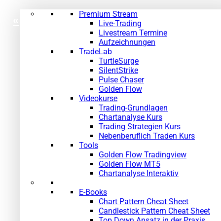
Premium Stream
«
»
Live-Trading
Livestream Termine
Aufzeichnungen
TradeLab
TurtleSurge
SilentStrike
Pulse Chaser
Golden Flow
Videokurse
Trading-Grundlagen
Chartanalyse Kurs
Trading Strategien Kurs
Nebenberuflich Traden Kurs
Tools
Golden Flow Tradingview
Golden Flow MT5
Chartanalyse Interaktiv
E-Books
Chart Pattern Cheat Sheet
Candlestick Pattern Cheat Sheet
Top Down Ansatz in der Praxis