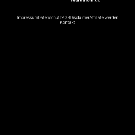
Impressum
Datenschutz
AGB
Disclaimer
Affiliate werden
Kontakt
Risikohinweis: CFDs sind komplexe Instrumente und
bergen aufgrund der Hebelwirkung ein hohes Risiko,
schnell Geld zu verlieren. Die große Mehrheit der
Konten von Kleinanlegern verliert beim Handel mit
CFDs Geld. Sie sollten abwägen, ob Sie die
Funktionsweise von CFDs verstehen und ob Sie es
sich leisten können, das hohe Risiko einzugehen, ihr
Geld zu verlieren.
© 2026 Finanzradar.de