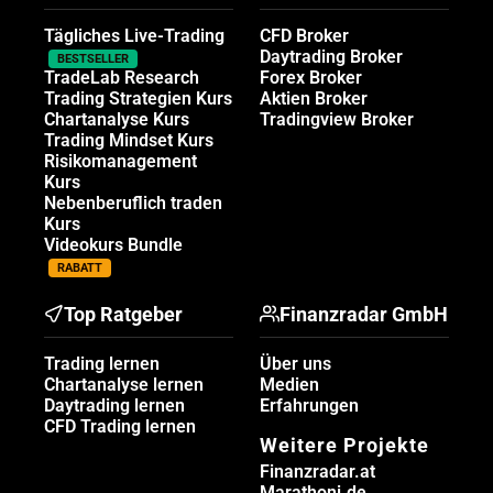
Tägliches Live-Trading
CFD Broker
Daytrading Broker
BESTSELLER
TradeLab Research
Forex Broker
Trading Strategien Kurs
Aktien Broker
Chartanalyse Kurs
Tradingview Broker
Trading Mindset Kurs
Risikomanagement
Kurs
Nebenberuflich traden
Kurs
Videokurs Bundle
RABATT
Top Ratgeber
Finanzradar GmbH
Trading lernen
Über uns
Chartanalyse lernen
Medien
Daytrading lernen
Erfahrungen
CFD Trading lernen
Weitere Projekte
Finanzradar.at
Marathoni.de