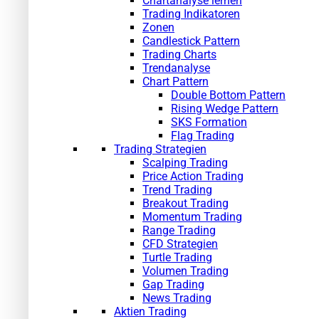
Chartanalyse lernen
Trading Indikatoren
Zonen
Candlestick Pattern
Trading Charts
Trendanalyse
Chart Pattern
Double Bottom Pattern
Rising Wedge Pattern
SKS Formation
Flag Trading
Trading Strategien
Scalping Trading
Price Action Trading
Trend Trading
Breakout Trading
Momentum Trading
Range Trading
CFD Strategien
Turtle Trading
Volumen Trading
Gap Trading
News Trading
Aktien Trading