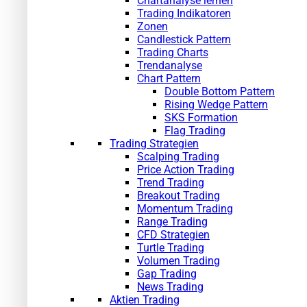
Chartanalyse lernen
Trading Indikatoren
Zonen
Candlestick Pattern
Trading Charts
Trendanalyse
Chart Pattern
Double Bottom Pattern
Rising Wedge Pattern
SKS Formation
Flag Trading
Trading Strategien
Scalping Trading
Price Action Trading
Trend Trading
Breakout Trading
Momentum Trading
Range Trading
CFD Strategien
Turtle Trading
Volumen Trading
Gap Trading
News Trading
Aktien Trading