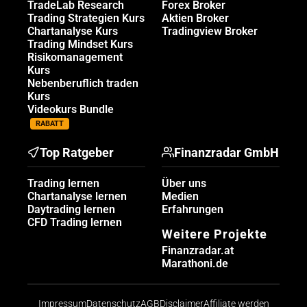
TradeLab Research
Forex Broker
Trading Strategien Kurs
Aktien Broker
Chartanalyse Kurs
Tradingview Broker
Trading Mindset Kurs
Risikomanagement
Kurs
Nebenberuflich traden
Kurs
Videokurs Bundle
RABATT
Top Ratgeber
Finanzradar GmbH
Trading lernen
Über uns
Chartanalyse lernen
Medien
Daytrading lernen
Erfahrungen
CFD Trading lernen
Weitere Projekte
Finanzradar.at
Marathoni.de
Impressum
Datenschutz
AGB
Disclaimer
Affiliate werden