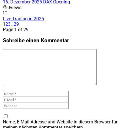
16. Dezember 2025 DAX Opening
0
views
Live-Trading in 2025
1
2
3
…
29
Page 1 of 29
Schreibe einen Kommentar
Kommentar
Name
E-
Mail
Website
Name, E-Mail-Adresse und Website in diesem Browser für
meinen nächsten Kommentar speichern.