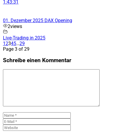
1:43:31
01. Dezember 2025 DAX Opening
2
views
Live-Trading in 2025
1
2
3
4
5
…
29
Page 3 of 29
Schreibe einen Kommentar
Kommentar
Name
E-
Mail
Website