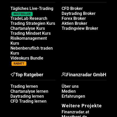
Tägliches Live-Trading
CFD Broker
Daytrading Broker
BESTSELLER
TradeLab Research
Forex Broker
Trading Strategien Kurs
Aktien Broker
Chartanalyse Kurs
Tradingview Broker
Trading Mindset Kurs
Risikomanagement
Kurs
Nebenberuflich traden
Kurs
Videokurs Bundle
RABATT
Top Ratgeber
Finanzradar GmbH
Trading lernen
Über uns
Chartanalyse lernen
Medien
Daytrading lernen
Erfahrungen
CFD Trading lernen
Weitere Projekte
Finanzradar.at
Marathoni.de