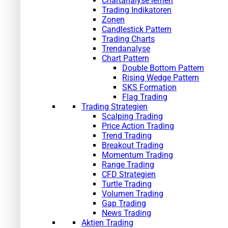
Chartanalyse lernen
Trading Indikatoren
Zonen
Candlestick Pattern
Trading Charts
Trendanalyse
Chart Pattern
Double Bottom Pattern
Rising Wedge Pattern
SKS Formation
Flag Trading
Trading Strategien
Scalping Trading
Price Action Trading
Trend Trading
Breakout Trading
Momentum Trading
Range Trading
CFD Strategien
Turtle Trading
Volumen Trading
Gap Trading
News Trading
Aktien Trading