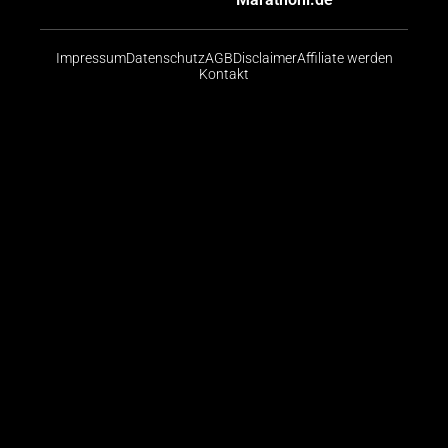
Impressum
Datenschutz
AGB
Disclaimer
Affiliate werden
Kontakt
Risikohinweis: CFDs sind komplexe Instrumente und
bergen aufgrund der Hebelwirkung ein hohes Risiko,
schnell Geld zu verlieren. Die große Mehrheit der
Konten von Kleinanlegern verliert beim Handel mit
CFDs Geld. Sie sollten abwägen, ob Sie die
Funktionsweise von CFDs verstehen und ob Sie es
sich leisten können, das hohe Risiko einzugehen, ihr
Geld zu verlieren.
© 2026 Finanzradar.de