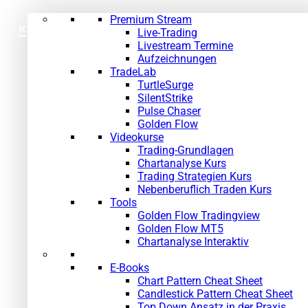
Premium Stream
«
»
Live-Trading
Livestream Termine
Aufzeichnungen
TradeLab
TurtleSurge
SilentStrike
Pulse Chaser
Golden Flow
Videokurse
Trading-Grundlagen
Chartanalyse Kurs
Trading Strategien Kurs
Nebenberuflich Traden Kurs
Tools
Golden Flow Tradingview
Golden Flow MT5
Chartanalyse Interaktiv
E-Books
Chart Pattern Cheat Sheet
Candlestick Pattern Cheat Sheet
Top Down Ansatz in der Praxis