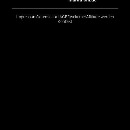
Impressum
Datenschutz
AGB
Disclaimer
Affiliate werden
Kontakt
Risikohinweis: CFDs sind komplexe Instrumente und
bergen aufgrund der Hebelwirkung ein hohes Risiko,
schnell Geld zu verlieren. Die große Mehrheit der
Konten von Kleinanlegern verliert beim Handel mit
CFDs Geld. Sie sollten abwägen, ob Sie die
Funktionsweise von CFDs verstehen und ob Sie es
sich leisten können, das hohe Risiko einzugehen, ihr
Geld zu verlieren.
© 2026 Finanzradar.de