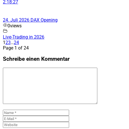
2:18:27
24. Juli 2026 DAX Opening
0
views
Live-Trading in 2026
1
2
3
…
24
Page 1 of 24
Schreibe einen Kommentar
Kommentar
Name
E-
Mail
Website