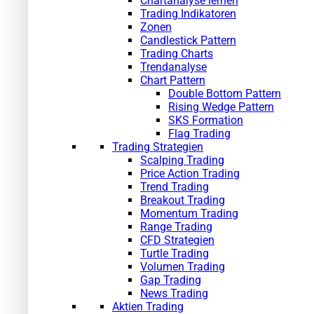
Chartanalyse lernen
Trading Indikatoren
Zonen
Candlestick Pattern
Trading Charts
Trendanalyse
Chart Pattern
Double Bottom Pattern
Rising Wedge Pattern
SKS Formation
Flag Trading
Trading Strategien
Scalping Trading
Price Action Trading
Trend Trading
Breakout Trading
Momentum Trading
Range Trading
CFD Strategien
Turtle Trading
Volumen Trading
Gap Trading
News Trading
Aktien Trading