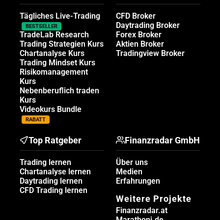
Tägliches Live-Trading
CFD Broker
Daytrading Broker
BESTSELLER
TradeLab Research
Forex Broker
Trading Strategien Kurs
Aktien Broker
Chartanalyse Kurs
Tradingview Broker
Trading Mindset Kurs
Risikomanagement
Kurs
Nebenberuflich traden
Kurs
Videokurs Bundle
RABATT
Top Ratgeber
Finanzradar GmbH
Trading lernen
Über uns
Chartanalyse lernen
Medien
Daytrading lernen
Erfahrungen
CFD Trading lernen
Weitere Projekte
Finanzradar.at
Marathoni.de