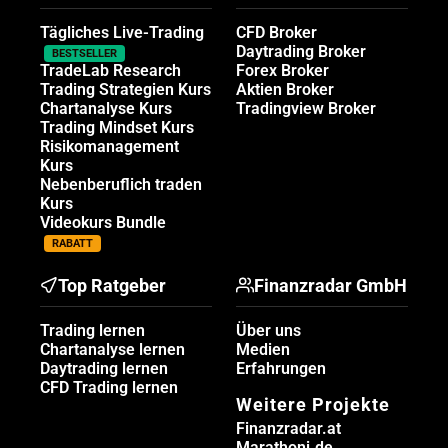
Tägliches Live-Trading
CFD Broker
Daytrading Broker
BESTSELLER
TradeLab Research
Forex Broker
Trading Strategien Kurs
Aktien Broker
Chartanalyse Kurs
Tradingview Broker
Trading Mindset Kurs
Risikomanagement
Kurs
Nebenberuflich traden
Kurs
Videokurs Bundle
RABATT
Top Ratgeber
Finanzradar GmbH
Trading lernen
Über uns
Chartanalyse lernen
Medien
Daytrading lernen
Erfahrungen
CFD Trading lernen
Weitere Projekte
Finanzradar.at
Marathoni.de