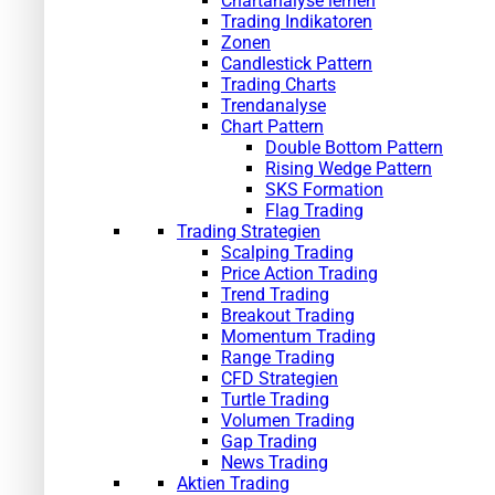
Chartanalyse lernen
Trading Indikatoren
Zonen
Candlestick Pattern
Trading Charts
Trendanalyse
Chart Pattern
Double Bottom Pattern
Rising Wedge Pattern
SKS Formation
Flag Trading
Trading Strategien
Scalping Trading
Price Action Trading
Trend Trading
Breakout Trading
Momentum Trading
Range Trading
CFD Strategien
Turtle Trading
Volumen Trading
Gap Trading
News Trading
Aktien Trading