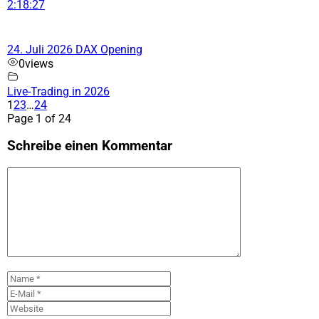
2:18:27
24. Juli 2026 DAX Opening
0
views
Live-Trading in 2026
1
2
3
…
24
Page 1 of 24
Schreibe einen Kommentar
Kommentar
Name
E-
Mail
Website