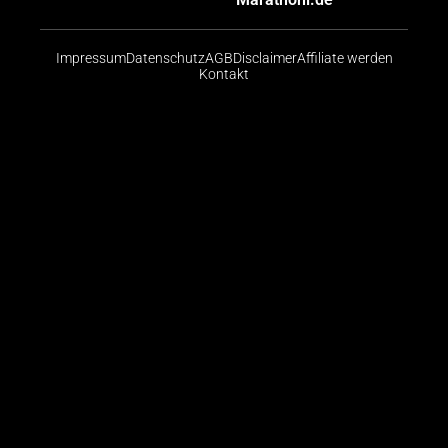
Impressum
Datenschutz
AGB
Disclaimer
Affiliate werden
Kontakt
Risikohinweis: CFDs sind komplexe Instrumente und
bergen aufgrund der Hebelwirkung ein hohes Risiko,
schnell Geld zu verlieren. Die große Mehrheit der
Konten von Kleinanlegern verliert beim Handel mit
CFDs Geld. Sie sollten abwägen, ob Sie die
Funktionsweise von CFDs verstehen und ob Sie es
sich leisten können, das hohe Risiko einzugehen, ihr
Geld zu verlieren.
© 2026 Finanzradar.de