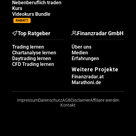
Nebenberuflich traden
Kurs
Videokurs Bundle
RABATT
Top Ratgeber
Finanzradar GmbH
Trading lernen
Über uns
Chartanalyse lernen
Medien
Daytrading lernen
Erfahrungen
CFD Trading lernen
Weitere Projekte
Finanzradar.at
Marathoni.de
Impressum
Datenschutz
AGB
Disclaimer
Affiliate werden
Kontakt
Risikohinweis: CFDs sind komplexe Instrumente und
bergen aufgrund der Hebelwirkung ein hohes Risiko,
schnell Geld zu verlieren. Die große Mehrheit der