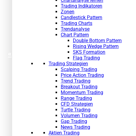
Chartanalyse lernen
Trading Indikatoren
Zonen
Candlestick Pattern
Trading Charts
Trendanalyse
Chart Pattern
Double Bottom Pattern
Rising Wedge Pattern
SKS Formation
«
Flag Trading
Trading Strategien
Scalping Trading
Price Action Trading
Trend Trading
Breakout Trading
Momentum Trading
Range Trading
CFD Strategien
Turtle Trading
Volumen Trading
Gap Trading
News Trading
Aktien Trading