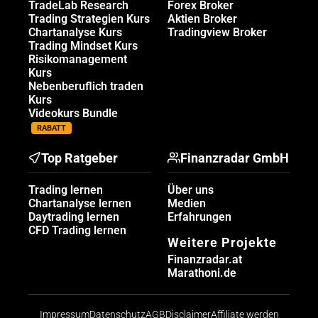
TradeLab Research
Forex Broker
Trading Strategien Kurs
Aktien Broker
Chartanalyse Kurs
Tradingview Broker
Trading Mindset Kurs
Risikomanagement
Kurs
Nebenberuflich traden
Kurs
Videokurs Bundle
RABATT
Top Ratgeber
Finanzradar GmbH
Trading lernen
Über uns
Chartanalyse lernen
Medien
Daytrading lernen
Erfahrungen
CFD Trading lernen
Weitere Projekte
Finanzradar.at
Marathoni.de
Impressum
Datenschutz
AGB
Disclaimer
Affiliate werden