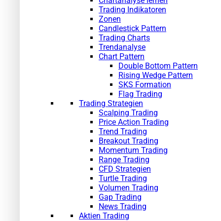
Chartanalyse lernen
Trading Indikatoren
Zonen
Candlestick Pattern
Trading Charts
Trendanalyse
Chart Pattern
Double Bottom Pattern
Rising Wedge Pattern
SKS Formation
Flag Trading
Trading Strategien
Scalping Trading
Price Action Trading
Trend Trading
Breakout Trading
Momentum Trading
Range Trading
CFD Strategien
Turtle Trading
Volumen Trading
Gap Trading
News Trading
Aktien Trading