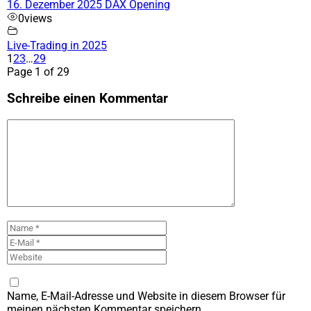
16. Dezember 2025 DAX Opening
0
views
Live-Trading in 2025
1
2
3
…
29
Page 1 of 29
Schreibe einen Kommentar
Kommentar
Name
E-
Mail
Website
Name, E-Mail-Adresse und Website in diesem Browser für
meinen nächsten Kommentar speichern.