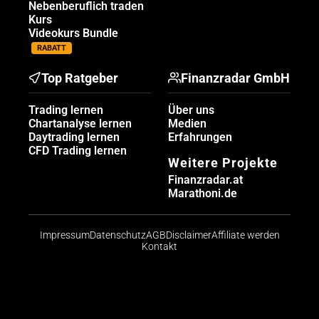
Nebenberuflich traden
Kurs
Videokurs Bundle
RABATT
Top Ratgeber
Finanzradar GmbH
Trading lernen
Über uns
Chartanalyse lernen
Medien
Daytrading lernen
Erfahrungen
CFD Trading lernen
Weitere Projekte
Finanzradar.at
Marathoni.de
Impressum
Datenschutz
AGB
Disclaimer
Affiliate werden
Kontakt
Risikohinweis: CFDs sind komplexe Instrumente und
bergen aufgrund der Hebelwirkung ein hohes Risiko,
schnell Geld zu verlieren. Die große Mehrheit der