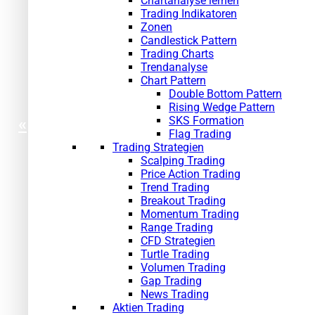
Chartanalyse lernen
Trading Indikatoren
Zonen
Candlestick Pattern
Trading Charts
Trendanalyse
Chart Pattern
Double Bottom Pattern
Rising Wedge Pattern
SKS Formation
«
Flag Trading
Trading Strategien
Scalping Trading
Price Action Trading
Trend Trading
Breakout Trading
Momentum Trading
Range Trading
CFD Strategien
Turtle Trading
Volumen Trading
Gap Trading
News Trading
Aktien Trading