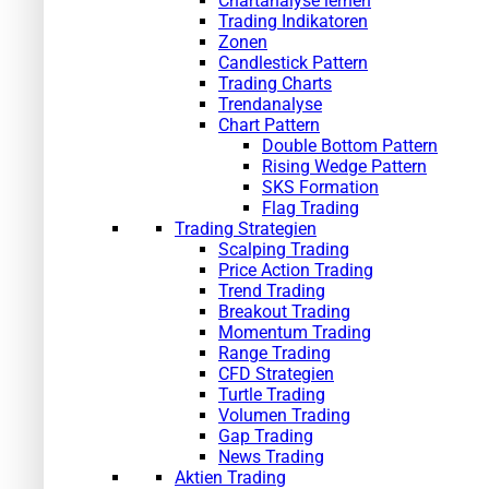
Chartanalyse lernen
Trading Indikatoren
Zonen
Candlestick Pattern
Trading Charts
Trendanalyse
Chart Pattern
Double Bottom Pattern
Rising Wedge Pattern
SKS Formation
Flag Trading
Trading Strategien
Scalping Trading
Price Action Trading
Trend Trading
Breakout Trading
Momentum Trading
Range Trading
CFD Strategien
Turtle Trading
Volumen Trading
Gap Trading
News Trading
Aktien Trading