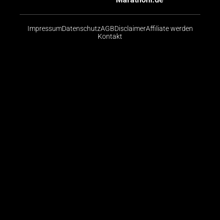
Impressum
Datenschutz
AGB
Disclaimer
Affiliate werden
Kontakt
Risikohinweis: CFDs sind komplexe Instrumente und
bergen aufgrund der Hebelwirkung ein hohes Risiko,
schnell Geld zu verlieren. Die große Mehrheit der
Konten von Kleinanlegern verliert beim Handel mit
CFDs Geld. Sie sollten abwägen, ob Sie die
Funktionsweise von CFDs verstehen und ob Sie es
sich leisten können, das hohe Risiko einzugehen, ihr
Geld zu verlieren.
© 2026 Finanzradar.de