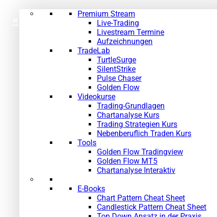
Premium Stream
«
»
Live-Trading
Livestream Termine
Aufzeichnungen
TradeLab
TurtleSurge
SilentStrike
Pulse Chaser
Golden Flow
Videokurse
Trading-Grundlagen
Chartanalyse Kurs
Trading Strategien Kurs
Nebenberuflich Traden Kurs
Tools
Golden Flow Tradingview
Golden Flow MT5
Chartanalyse Interaktiv
E-Books
Chart Pattern Cheat Sheet
Candlestick Pattern Cheat Sheet
Top Down Ansatz in der Praxis