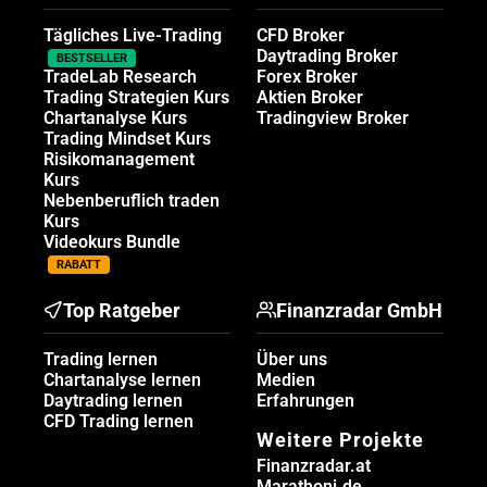
Tägliches Live-Trading
CFD Broker
Daytrading Broker
BESTSELLER
TradeLab Research
Forex Broker
Trading Strategien Kurs
Aktien Broker
Chartanalyse Kurs
Tradingview Broker
Trading Mindset Kurs
Risikomanagement
Kurs
Nebenberuflich traden
Kurs
Videokurs Bundle
RABATT
Top Ratgeber
Finanzradar GmbH
Trading lernen
Über uns
Chartanalyse lernen
Medien
Daytrading lernen
Erfahrungen
CFD Trading lernen
Weitere Projekte
Finanzradar.at
Marathoni.de