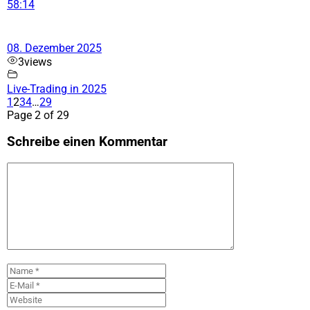
58:14
08. Dezember 2025
3
views
Live-Trading in 2025
1
2
3
4
…
29
Page 2 of 29
Schreibe einen Kommentar
Kommentar
Name
E-
Mail
Website