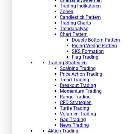
Chartanalyse lernen
Trading Indikatoren
Zonen
Candlestick Pattern
Trading Charts
Trendanalyse
Chart Pattern
Double Bottom Pattern
Rising Wedge Pattern
SKS Formation
Flag Trading
Trading Strategien
Scalping Trading
Price Action Trading
Trend Trading
Breakout Trading
Momentum Trading
Range Trading
CFD Strategien
Turtle Trading
Volumen Trading
Gap Trading
News Trading
Aktien Trading