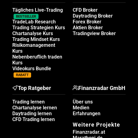
Tägliches Live-Trading
CFD Broker
Daytrading Broker
BESTSELLER
TradeLab Research
Forex Broker
Trading Strategien Kurs
Aktien Broker
Chartanalyse Kurs
Tradingview Broker
Trading Mindset Kurs
Risikomanagement
Kurs
Nebenberuflich traden
Kurs
Videokurs Bundle
RABATT
Top Ratgeber
Finanzradar GmbH
Trading lernen
Über uns
Chartanalyse lernen
Medien
Daytrading lernen
Erfahrungen
CFD Trading lernen
Weitere Projekte
Finanzradar.at
Marathoni.de