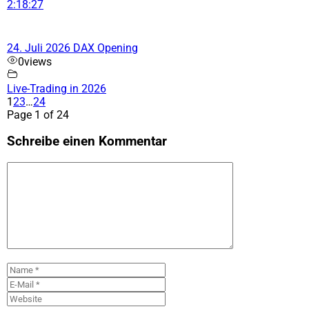
2:18:27
24. Juli 2026 DAX Opening
0
views
Live-Trading in 2026
1
2
3
…
24
Page 1 of 24
Schreibe einen Kommentar
Kommentar
Name
E-
Mail
Website