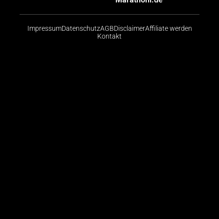
Impressum
Datenschutz
AGB
Disclaimer
Affiliate werden
Kontakt
Risikohinweis: CFDs sind komplexe Instrumente und
bergen aufgrund der Hebelwirkung ein hohes Risiko,
schnell Geld zu verlieren. Die große Mehrheit der
Konten von Kleinanlegern verliert beim Handel mit
CFDs Geld. Sie sollten abwägen, ob Sie die
Funktionsweise von CFDs verstehen und ob Sie es
sich leisten können, das hohe Risiko einzugehen, ihr
Geld zu verlieren.
© 2026 Finanzradar.de