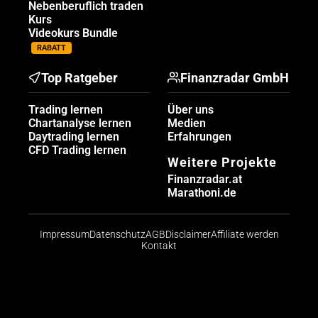
Nebenberuflich traden
Kurs
Videokurs Bundle
RABATT
Top Ratgeber
Finanzradar GmbH
Trading lernen
Über uns
Chartanalyse lernen
Medien
Daytrading lernen
Erfahrungen
CFD Trading lernen
Weitere Projekte
Finanzradar.at
Marathoni.de
Impressum
Datenschutz
AGB
Disclaimer
Affiliate werden
Kontakt
Risikohinweis: CFDs sind komplexe Instrumente und
bergen aufgrund der Hebelwirkung ein hohes Risiko,
schnell Geld zu verlieren. Die große Mehrheit der