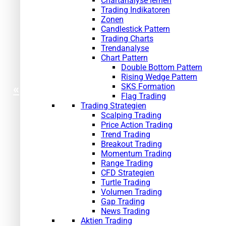
Chartanalyse lernen
Trading Indikatoren
Zonen
Candlestick Pattern
Trading Charts
Trendanalyse
Chart Pattern
Double Bottom Pattern
Rising Wedge Pattern
SKS Formation
«
Flag Trading
Trading Strategien
Scalping Trading
Price Action Trading
Trend Trading
Breakout Trading
Momentum Trading
Range Trading
CFD Strategien
Turtle Trading
Volumen Trading
Gap Trading
News Trading
Aktien Trading