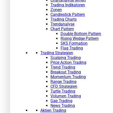
Chartanalyse lernen
Trading Indikatoren
Zonen
Candlestick Pattern
Trading Charts
Trendanalyse
Chart Pattern
Double Bottom Pattern
Rising Wedge Pattern
SKS Formation
Flag Trading
Trading Strategien
Scalping Trading
Price Action Trading
Trend Trading
Breakout Trading
Momentum Trading
Range Trading
CFD Strategien
Turtle Trading
Volumen Trading
Gap Trading
News Trading
Aktien Trading