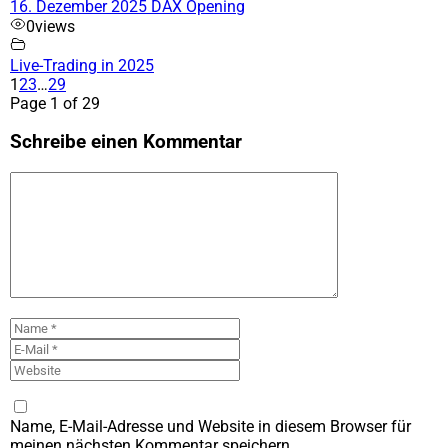
16. Dezember 2025 DAX Opening
0
views
Live-Trading in 2025
1
2
3
…
29
Page 1 of 29
Schreibe einen Kommentar
Kommentar
Name
E-
Mail
Website
Name, E-Mail-Adresse und Website in diesem Browser für
meinen nächsten Kommentar speichern.