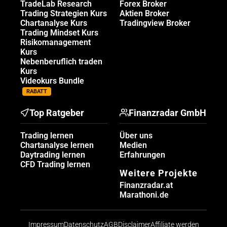
TradeLab Research
Forex Broker
Trading Strategien Kurs
Aktien Broker
Chartanalyse Kurs
Tradingview Broker
Trading Mindset Kurs
Risikomanagement
Kurs
Nebenberuflich traden
Kurs
Videokurs Bundle
RABATT
Top Ratgeber
Finanzradar GmbH
Trading lernen
Über uns
Chartanalyse lernen
Medien
Daytrading lernen
Erfahrungen
CFD Trading lernen
Weitere Projekte
Finanzradar.at
Marathoni.de
Impressum
Datenschutz
AGB
Disclaimer
Affiliate werden