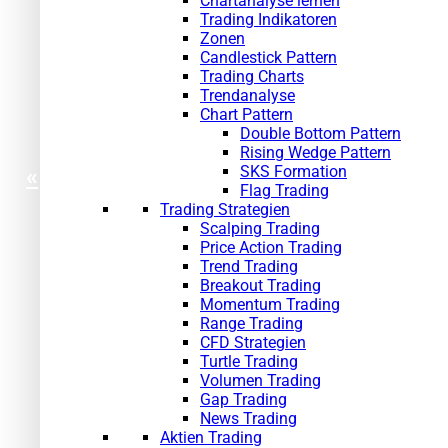
Chartanalyse lernen
Trading Indikatoren
Zonen
Candlestick Pattern
Trading Charts
Trendanalyse
Chart Pattern
Double Bottom Pattern
Rising Wedge Pattern
SKS Formation
«
Flag Trading
Trading Strategien
Scalping Trading
Price Action Trading
Trend Trading
Breakout Trading
Momentum Trading
Range Trading
CFD Strategien
Turtle Trading
Volumen Trading
Gap Trading
News Trading
Aktien Trading