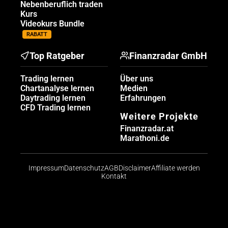
Nebenberuflich traden
Kurs
Videokurs Bundle
RABATT
Top Ratgeber
Finanzradar GmbH
Trading lernen
Über uns
Chartanalyse lernen
Medien
Daytrading lernen
Erfahrungen
CFD Trading lernen
Weitere Projekte
Finanzradar.at
Marathoni.de
Impressum
Datenschutz
AGB
Disclaimer
Affiliate werden
Kontakt
Risikohinweis: CFDs sind komplexe Instrumente und
bergen aufgrund der Hebelwirkung ein hohes Risiko,
schnell Geld zu verlieren. Die große Mehrheit der