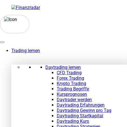
Zum
Inhalt
springen
Trading lernen
Daytrading lernen
CFD Trading
Forex Trading
Krypto Trading
Trading Begriffe
Kursprognosen
Daytrader werden
Daytrading Erfahrungen
Daytrading Gewinn pro Tag
Daytrading Startkapital
Daytrading Kurs
Daytrading Strategien