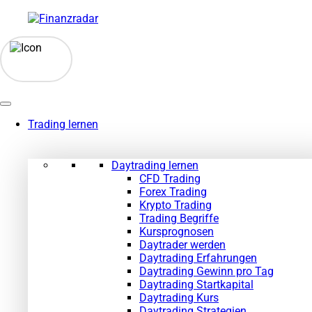
Zum
Inhalt
springen
Trading lernen
Daytrading lernen
CFD Trading
Forex Trading
Krypto Trading
Trading Begriffe
Kursprognosen
Daytrader werden
Daytrading Erfahrungen
Daytrading Gewinn pro Tag
Daytrading Startkapital
Daytrading Kurs
Daytrading Strategien