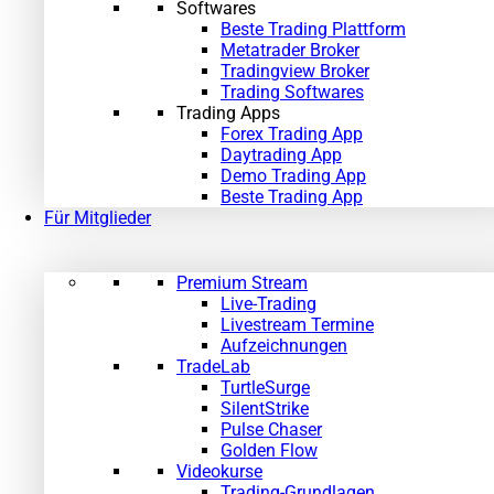
Softwares
Beste Trading Plattform
Metatrader Broker
Tradingview Broker
Trading Softwares
Trading Apps
Forex Trading App
Daytrading App
Demo Trading App
Beste Trading App
Für Mitglieder
Premium Stream
Live-Trading
Livestream Termine
Aufzeichnungen
TradeLab
TurtleSurge
SilentStrike
Pulse Chaser
Golden Flow
Videokurse
Trading-Grundlagen