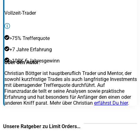
Vollzeit-Trader
>75% Trefferquote
+7 Jahre Erfahrung
>100K € Jahresgewinn
Über den Autor
:
Christian Böttger ist hauptberuflich Trader und Mentor, der
sowohl kurzfristige Trades als auch langfristige Investments
mit überragender Trefferquote durchführt. Auf
Finanzradar.de teilt er seine Analysen sowie praktische
Erfahrung und hat besonders für Anfänger den einen oder
anderen Kniff parat. Mehr über Christian
erfährst Du hier
.
Unsere Ratgeber zu Limit Orders…