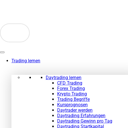
Zum
Inhalt
springen
Trading lernen
Daytrading lernen
CFD Trading
Forex Trading
Krypto Trading
Trading Begriffe
Kursprognosen
Daytrader werden
Daytrading Erfahrungen
Daytrading Gewinn pro Tag
Daytrading Startkapital