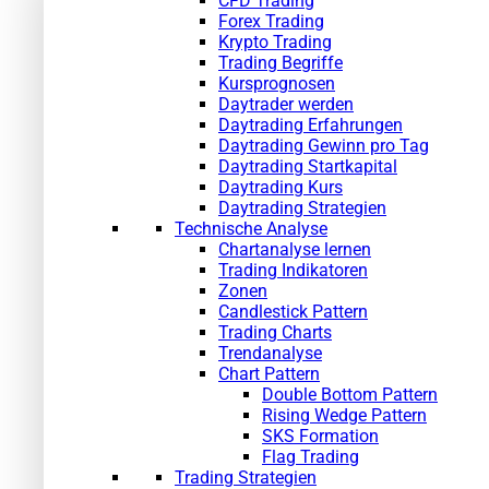
CFD Trading
Forex Trading
Krypto Trading
Trading Begriffe
Kursprognosen
Daytrader werden
Daytrading Erfahrungen
Daytrading Gewinn pro Tag
Daytrading Startkapital
Daytrading Kurs
Daytrading Strategien
Technische Analyse
Chartanalyse lernen
Trading Indikatoren
Zonen
Candlestick Pattern
Trading Charts
Trendanalyse
Chart Pattern
Double Bottom Pattern
Rising Wedge Pattern
SKS Formation
Flag Trading
Trading Strategien